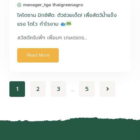
manager_tga thaigreenagro
ไคโตซาน มิกซ์ฟีด: ตัวช่วยเด็ด! เพื่อสัตว์น้ำแข็ง
แรง โตไว กำไรงาม
สวัสดีครับพี่ๆ เพื่อนๆ เกษตรกร…
Read More
1
2
3
5
…