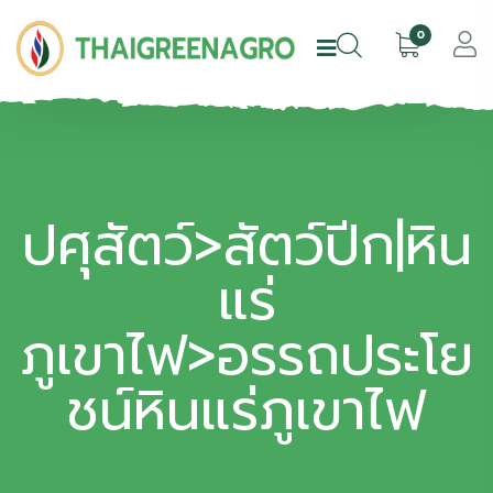
0
ปศุสัตว์>สัตว์ปีก|หิน
แร่
ภูเขาไฟ>อรรถประโย
ชน์หินแร่ภูเขาไฟ