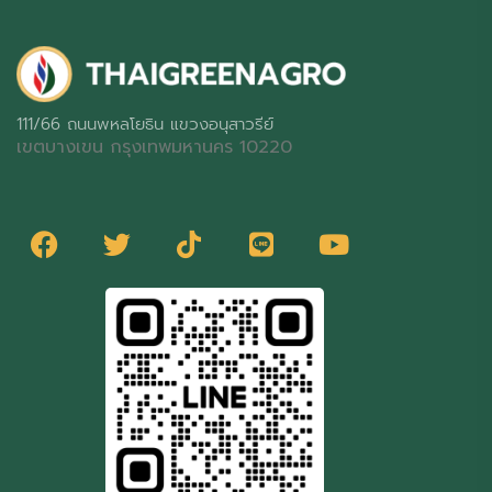
111/66 ถนนพหลโยธิน แขวงอนุสาวรีย์
เขตบางเขน กรุงเทพมหานคร 10220