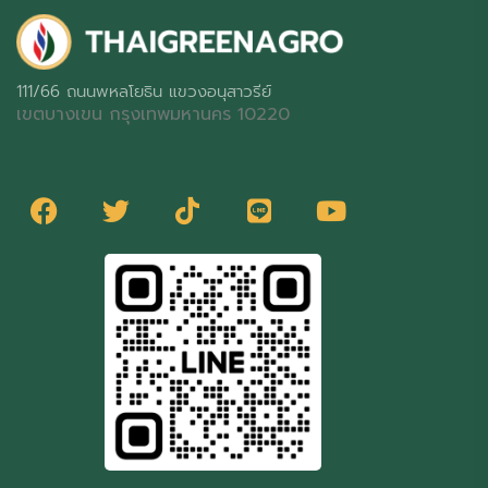
111/66 ถนนพหลโยธิน แขวงอนุสาวรีย์
เขตบางเขน กรุงเทพมหานคร 10220