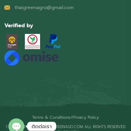
thaigreenagro@gmail.com
Verified by
Terms & Conditions
/
Privacy Policy
ติดต่อเรา
COPYRIGHT © 2026 THAIGREENAGO.COM ALL RIGHTS RESERVED