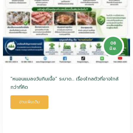
08
มิ.ย.
“หนอนแมลงวันกินเนื้อ” ระบาด… เรื่องไกลตัวที่อาจใกล้
กว่าที่คิด
อ่านเพิ่มเติม