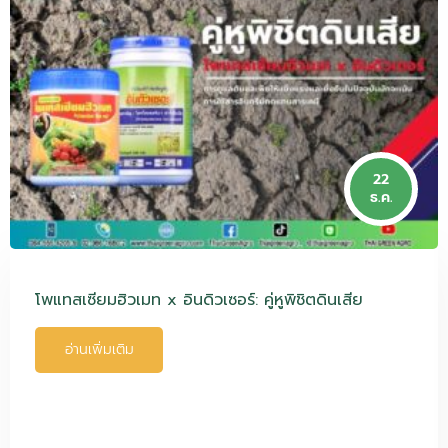
22
ธ.ค.
โพแทสเซียมฮิวเมท x อินดิวเซอร์: คู่หูพิชิตดินเสีย
อ่านเพิ่มเติม