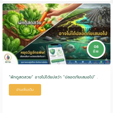
08
มิ.ย.
“ผักดูสดสวย” อาจไม่ได้แปลว่า “ปลอดภัยเสมอไป” .
อ่านเพิ่มเติม