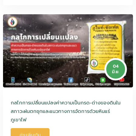
04
มิ.ย.
กลไกการเปลี่ยนแปลงค่าความเป็นกรด-ด่างของดินใน
สภาวะฝนตกชุกและแนวทางการจัดการด้วยหินแร่
ภูเขาไฟ
อ่านเพิ่มเติม