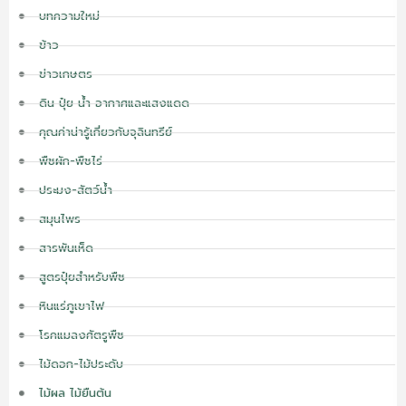
บทความใหม่
ข้าว
ข่าวเกษตร
ดิน ปุ๋ย น้ำ อากาศและแสงแดด
คุณค่าน่ารู้เกี่ยวกับจุลินทรีย์
พืชผัก-พืชไร่
ประมง-สัตว์น้ำ
สมุนไพร
สารพันเห็ด
สูตรปุ๋ยสำหรับพืช
หินแร่ภูเขาไฟ
โรคแมลงศัตรูพืช
ไม้ดอก-ไม้ประดับ
ไม้ผล ไม้ยืนต้น