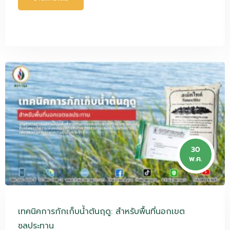
30
พ.ค.
เทคนิคการกักเก็บน้ำต้นฤดู: สำหรับพื้นที่นอกเขต
ชลประทาน