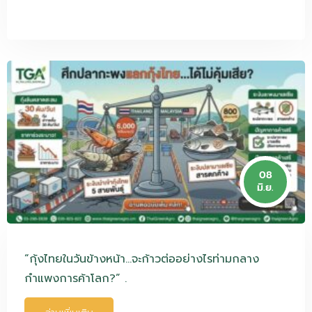
08
มิ.ย.
“กุ้งไทยในวันข้างหน้า…จะก้าวต่ออย่างไรท่ามกลาง
กำแพงการค้าโลก?” .