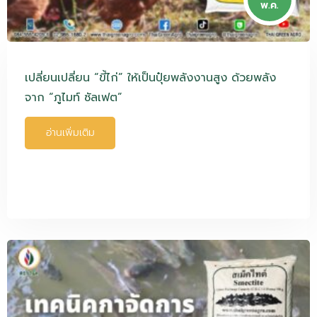
พ.ค.
เปลี่ยนเปลี่ยน “ขี้ไก่” ให้เป็นปุ๋ยพลังงานสูง ด้วยพลัง
จาก “ภูไมท์ ซัลเฟต”
อ่านเพิ่มเติม