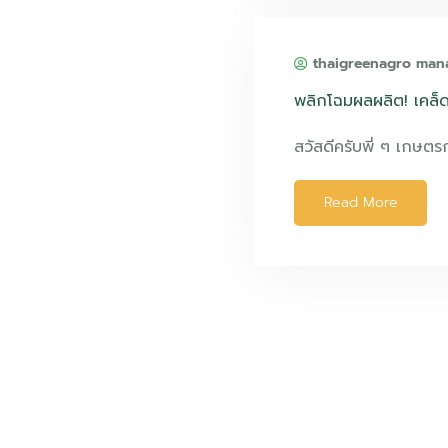
thaigreenagro man
พลิกโฉมผลผลิต! เคล็ดล
สวัสดีครับพี่ ๆ เกษตร
Read More