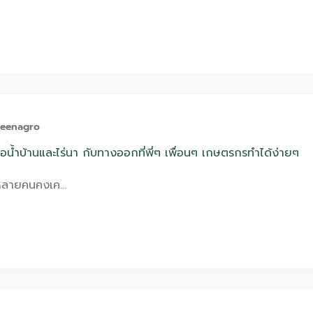
reenagro
่อน้ำบ้านและไร่นา กับทางออกที่พี่ๆ เพื่อนๆ เกษตรกรทำได้ง่ายๆ
รหลายคนคงเค…