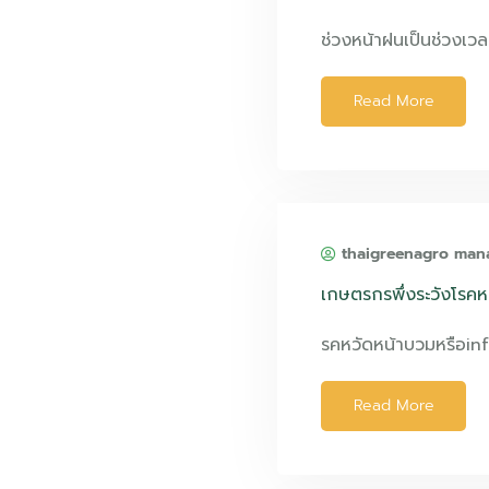
ช่วงหน้าฝนเป็นช่วงเวล
Read More
thaigreenagro man
เกษตรกรพึ่งระวังโรคห
รคหวัดหน้าบวมหรือin
Read More