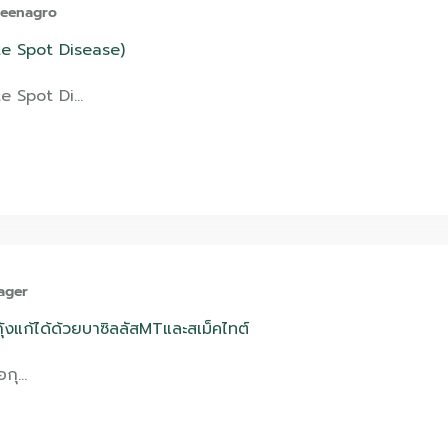
reenagro
ite Spot Disease)
te Spot Di…
ager
กุ้งแก้ได้ด้วยบาซิลลัสMTและสเม็คไทต์
ือกุ…