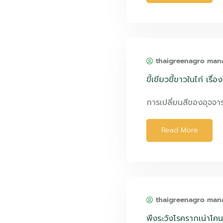
thaigreenagro man
ขี้เขียวขี้ขาวในไก่ เรื่
การเปลี่ยนสีของอุจจา
Read More
thaigreenagro man
พึงระวังโรครากเน่าโคน