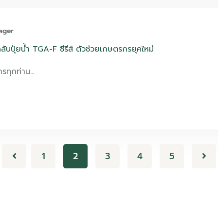
ager
ับปุ๋ยน้ำ TGA-F ซีรีส์ ตัวช่วยเกษตรกรยุคใหม่
กรทุกท่าน…
1
2
3
4
5