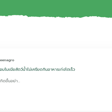
reenagro
อมโมเนียสัตว์น้ำไม่เครียดกินอาหารเก่งโตเร็ว
ิดขึ้นอย่า…