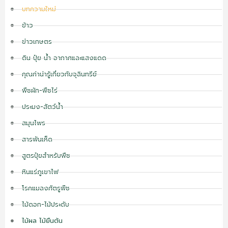
บทความใหม่
ข้าว
ข่าวเกษตร
ดิน ปุ๋ย น้ำ อากาศและแสงแดด
คุณค่าน่ารู้เกี่ยวกับจุลินทรีย์
พืชผัก-พืชไร่
ประมง-สัตว์น้ำ
สมุนไพร
สารพันเห็ด
สูตรปุ๋ยสำหรับพืช
หินแร่ภูเขาไฟ
โรคแมลงศัตรูพืช
ไม้ดอก-ไม้ประดับ
ไม้ผล ไม้ยืนต้น