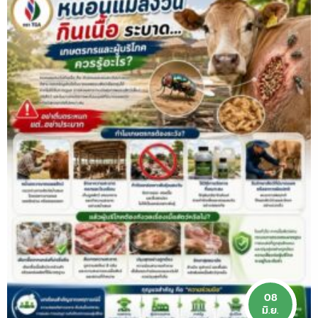
08
มิ.ย.