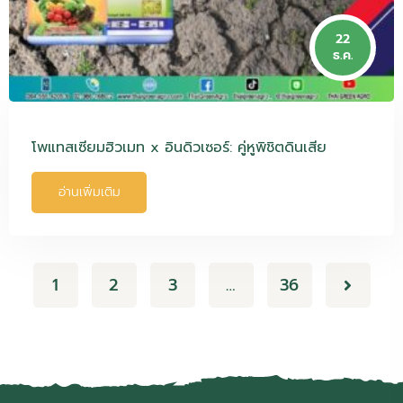
22
ธ.ค.
โพแทสเซียมฮิวเมท x อินดิวเซอร์: คู่หูพิชิตดินเสีย
อ่านเพิ่มเติม
1
2
3
…
36