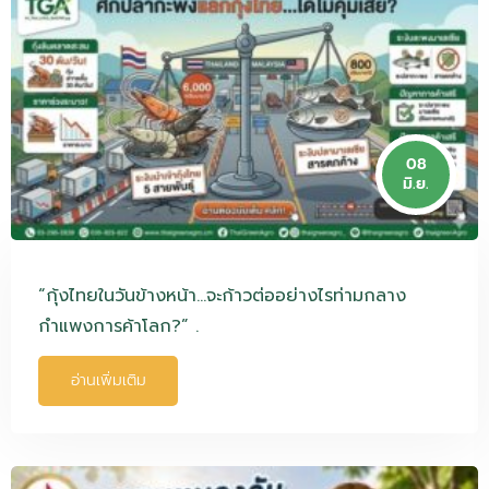
08
มิ.ย.
“กุ้งไทยในวันข้างหน้า…จะก้าวต่ออย่างไรท่ามกลาง
กำแพงการค้าโลก?” .
อ่านเพิ่มเติม