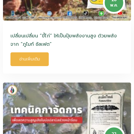
พ.ค.
เปลี่ยนเปลี่ยน “ขี้ไก่” ให้เป็นปุ๋ยพลังงานสูง ด้วยพลัง
จาก “ภูไมท์ ซัลเฟต”
อ่านเพิ่มเติม
22