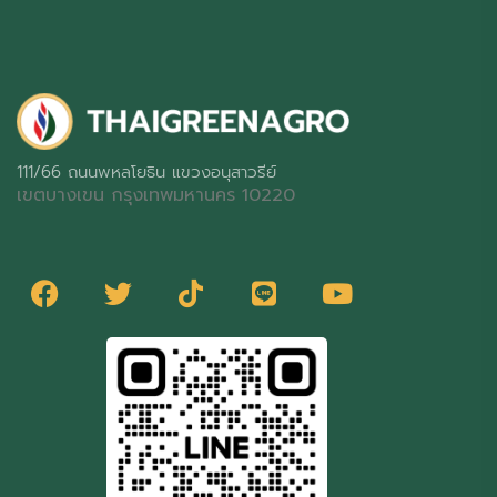
111/66 ถนนพหลโยธิน แขวงอนุสาวรีย์
เขตบางเขน กรุงเทพมหานคร 10220