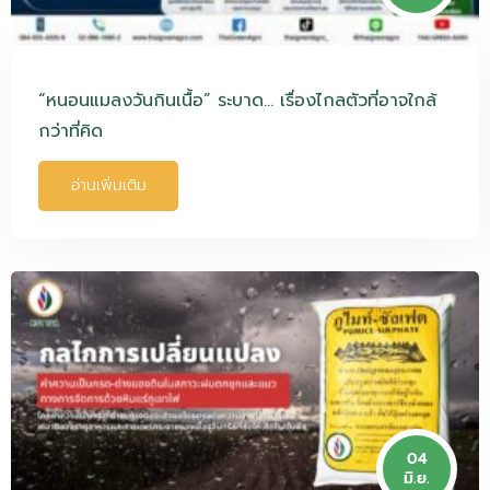
“หนอนแมลงวันกินเนื้อ” ระบาด… เรื่องไกลตัวที่อาจใกล้
กว่าที่คิด
อ่านเพิ่มเติม
04
มิ.ย.