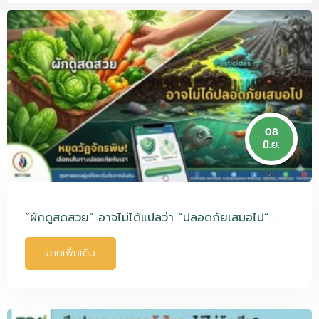
08
มิ.ย.
“ผักดูสดสวย” อาจไม่ได้แปลว่า “ปลอดภัยเสมอไป” .
อ่านเพิ่มเติม