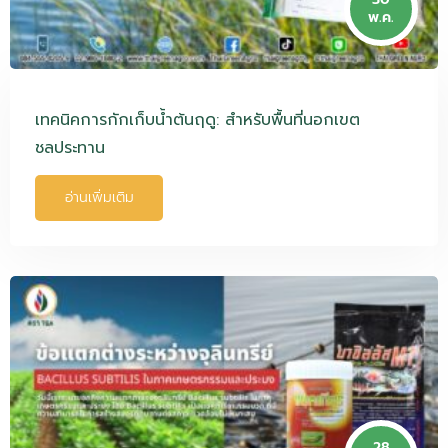
พ.ค.
เทคนิคการกักเก็บน้ำต้นฤดู: สำหรับพื้นที่นอกเขต
ชลประทาน
อ่านเพิ่มเติม
28