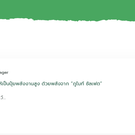
ager
” ให้เป็นปุ๋ยพลังงานสูง ด้วยพลังจาก “ภูไมท์ ซัลเฟต”
ตว์…