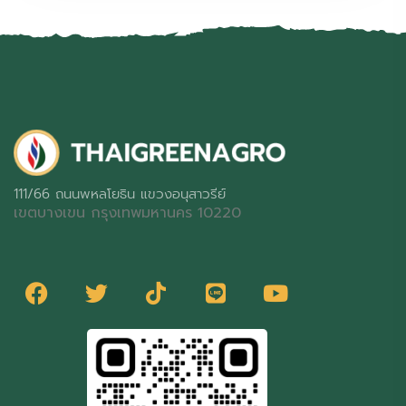
111/66 ถนนพหลโยธิน แขวงอนุสาวรีย์
เขตบางเขน กรุงเทพมหานคร 10220