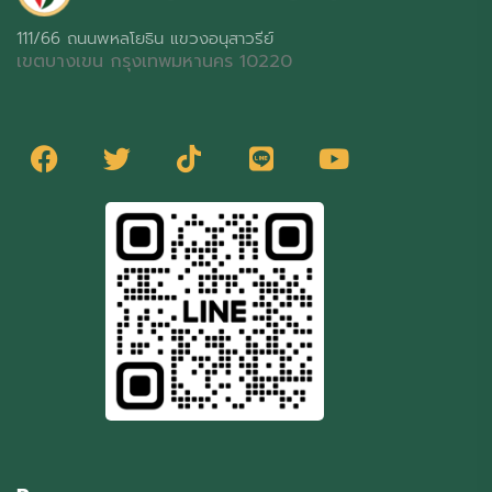
111/66 ถนนพหลโยธิน แขวงอนุสาวรีย์
เขตบางเขน กรุงเทพมหานคร 10220