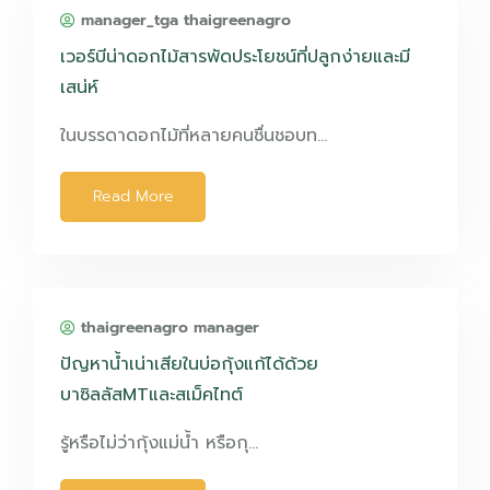
manager_tga thaigreenagro
เวอร์บีน่าดอกไม้สารพัดประโยชน์ที่ปลูกง่ายและมี
เสน่ห์
ในบรรดาดอกไม้ที่หลายคนชื่นชอบท…
Read More
thaigreenagro manager
ปัญหาน้ำเน่าเสียในบ่อกุ้งแก้ได้ด้วย
บาซิลลัสMTและสเม็คไทต์
รู้หรือไม่ว่ากุ้งแม่น้ำ หรือกุ…