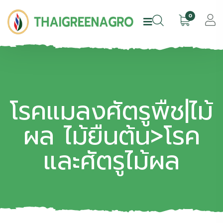
0
โรคแมลงศัตรูพืช|ไม้
ผล ไม้ยืนต้น>โรค
และศัตรูไม้ผล