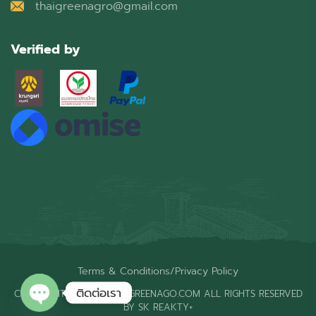
thaigreenagro@gmail.com
Verified by
Terms & Conditions
/
Privacy Policy
ติดต่อเรา
COPYRIGHT © 2026 THAIGREENAGO.COM ALL RIGHTS RESERVED
BY SK REAKTY+