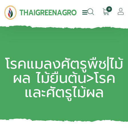
0
โรคแมลงศัตรูพืช|ไม้
ผล ไม้ยืนต้น>โรค
และศัตรูไม้ผล