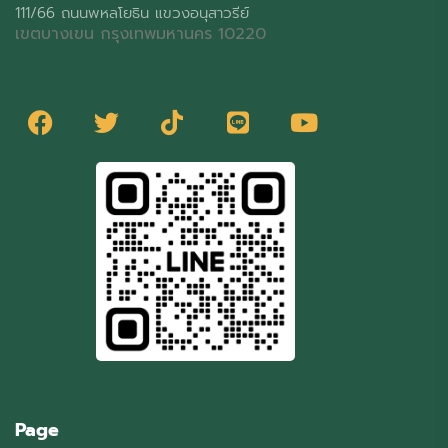
111/66 ถนนพหลโยธิน แขวงอนุสาวรีย์
เขตบางเขน กรุงเทพมหานคร 10220
Page