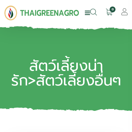
0
สัตว์เลี้ยงน่า
รัก>สัตว์เลี้ยงอื่นๆ