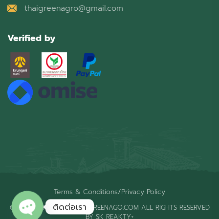
thaigreenagro@gmail.com
Verified by
Terms & Conditions
/
Privacy Policy
ติดต่อเรา
COPYRIGHT © 2026 THAIGREENAGO.COM ALL RIGHTS RESERVED
BY SK REAKTY+