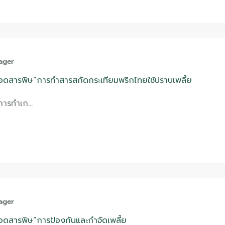
ager
อดสารพิษ”การทําสารสกัดกระเทียมพริกไทยใช้ปราบเพลี้ย
นำการทำเก…
ager
อดสารพิษ”การป้องกันและกำจัดเพลี้ย