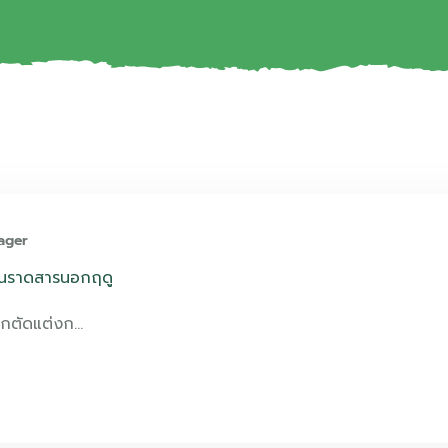
ager
ทนราดสารนอกฤดู
ากตัดแต่งก…