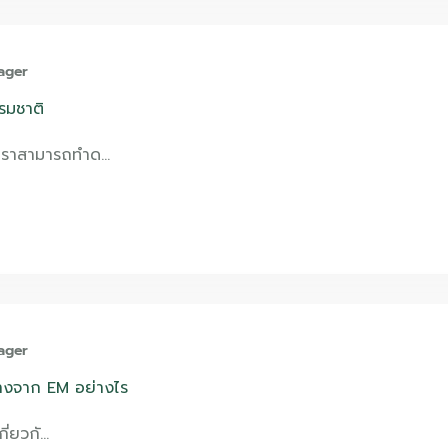
ager
รรมชาติ
เราสามารถทำด…
ager
ต่างจาก EM อย่างไร
กี่ยวกั…