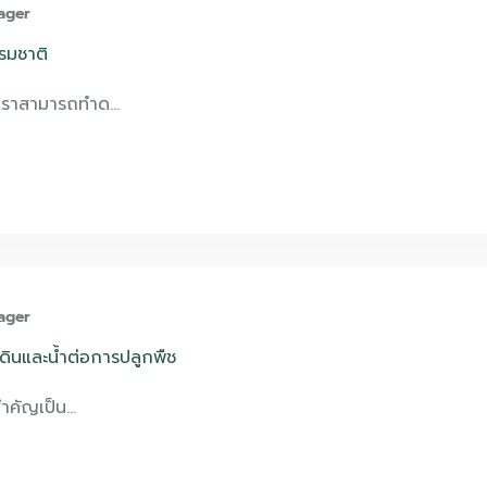
ager
รรมชาติ
เราสามารถทำด…
ager
งดินและน้ำต่อการปลูกพืช
สำคัญเป็น…