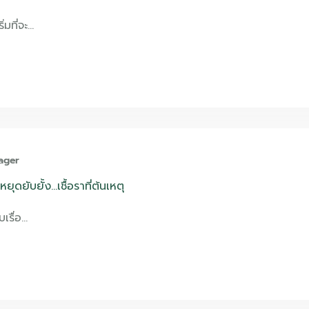
่มที่จะ…
ager
ุดยับยั้ง…เชื้อราที่ต้นเหตุ
บเรื่อ…