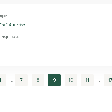
ager
นม้วนใบในนาข้าว
ีเหตุการณ์…
1
7
8
9
10
11
1
…
…