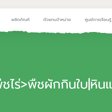
ผลิตภัณฑ์
ตัวแทนจำหน่าย
ศูนย์การเรียนรู้
ืชไร่>พืชผักกินใบ|หินแ