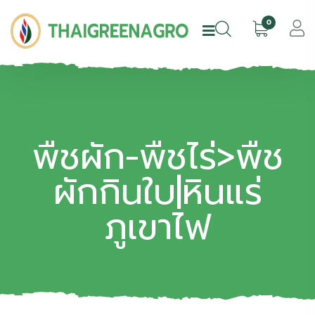
0
พืชผัก-พืชไร่>พืช
ผักกินใบ|หินแร่
ภูเขาไฟ