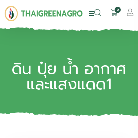
0
ดิน ปุ๋ย น้ำ อากาศ
และแสงแดด1