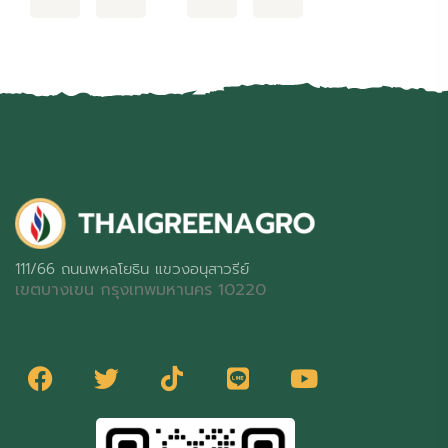
111/66 ถนนพหลโยธิน แขวงอนุสาวรีย์
เขตบางเขน กรุงเทพมหานคร 10220