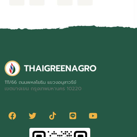
111/66 ถนนพหลโยธิน แขวงอนุสาวรีย์
เขตบางเขน กรุงเทพมหานคร 10220