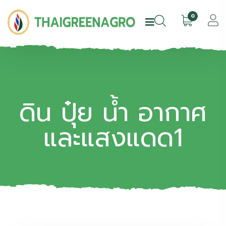
0
ดิน ปุ๋ย น้ำ อากาศ
และแสงแดด1