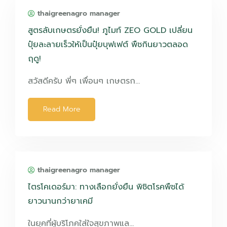
thaigreenagro manager
สูตรลับเกษตรยั่งยืน! ภูไมท์ ZEO GOLD เปลี่ยน
ปุ๋ยละลายเร็วให้เป็นปุ๋ยบุฟเฟต์ พืชกินยาวตลอด
ฤดู!
สวัสดีครับ พี่ๆ เพื่อนๆ เกษตรก…
Read More
thaigreenagro manager
ไตรโคเดอร์มา: ทางเลือกยั่งยืน พิชิตโรคพืชได้
ยาวนานกว่ายาเคมี
ในยุคที่ผู้บริโภคใส่ใจสุขภาพแล…