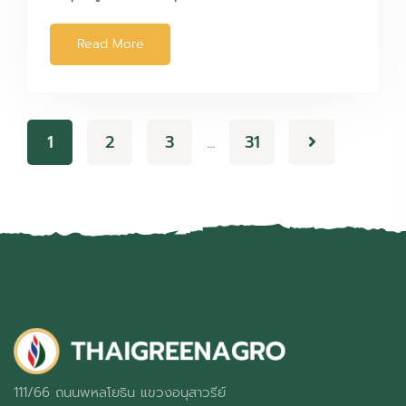
Read More
1
2
3
31
…
111/66 ถนนพหลโยธิน แขวงอนุสาวรีย์