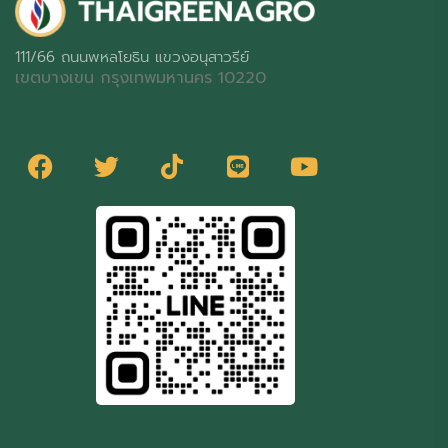
111/66 ถนนพหลโยธิน แขวงอนุสาวรีย์
เขตบางเขน กรุงเทพมหานคร 10220