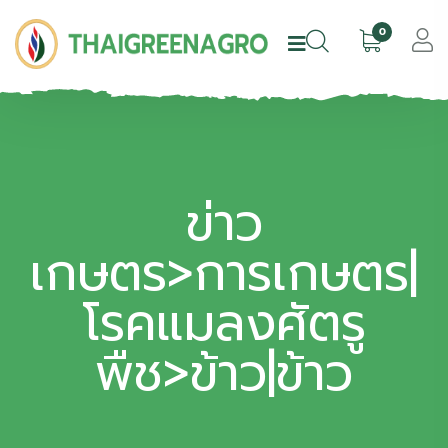
0
ข่าว
เกษตร>การเกษตร|
โรคแมลงศัตรู
พืช>ข้าว|ข้าว