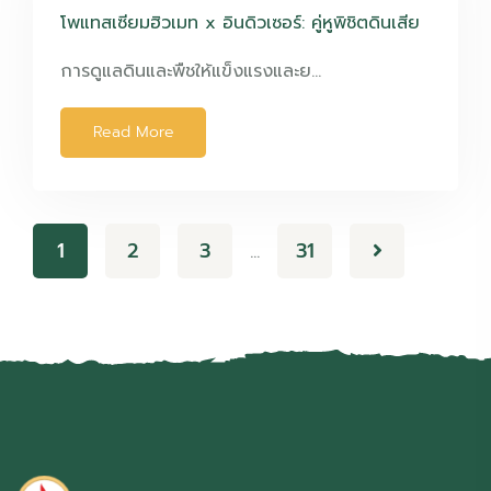
โพแทสเซียมฮิวเมท x อินดิวเซอร์: คู่หูพิชิตดินเสีย
การดูแลดินและพืชให้แข็งแรงและย…
Read More
1
2
3
31
…