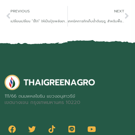
PREVIOUS
NEXT
เปลี่ยนเปลี่ยน “ขี้ไก่” ให้เป็นปุ๋ยพลังงานสูง ด้วยพลังจาก “ภูไมท์ ซัลเฟต”
เทคนิคการกักเก็บน้ำต้นฤดู: สำหรับพื้นที่นอกเขตชลประทาน
111/66 ถนนพหลโยธิน แขวงอนุสาวรีย์
เขตบางเขน กรุงเทพมหานคร 10220