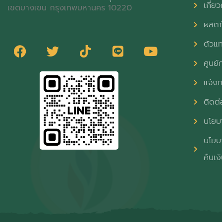
เกี่ยว
เขตบางเขน กรุงเทพมหานคร 10220
ผลิต
ตัวแ
ศูนย์ก
แจ้งก
ติดต่
นโยบา
นโยบา
คืนเง