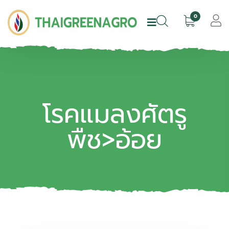
0
โรคแมลงศัตรู
พืช>อ้อย