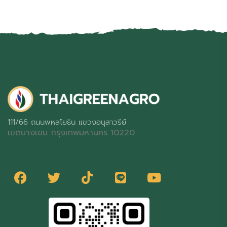
111/66 ถนนพหลโยธิน แขวงอนุสาวรีย์
เขตบางเขน กรุงเทพมหานคร 10220