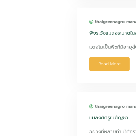
thaigreenagro man
พึงระวังแมลงระบาดใ
แตงโมเป็นพืชที่มีอายุส
Read More
thaigreenagro man
แมลงศัตรูในกัญชา
อย่างที่หลายท่านได้ท