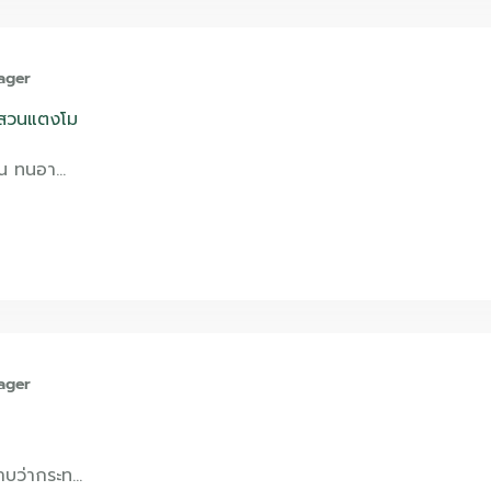
ager
นสวนแตงโม
ั้น ทนอา…
ager
ราบว่ากระท…