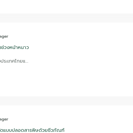
ager
ืชช่วงหน้าหนาว
งประเทศไทยแ…
ager
ำจัดแบบปลอดสารพิษด้วยชีวภัณฑ์