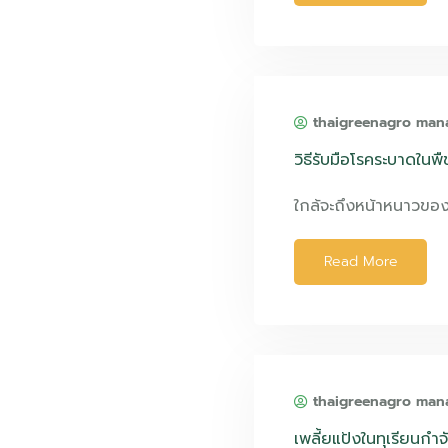
thaigreenagro man
วิธีรับมือโรคระบาดในพ
ใกล้จะถึงหน้าหนาวขอ
Read More
thaigreenagro man
เพลี้ยแป้งในทุเรียนก