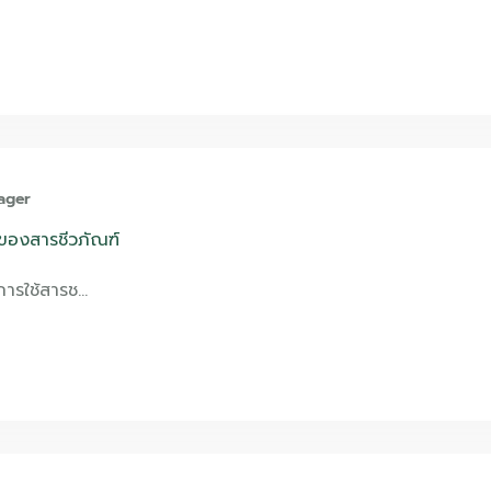
ager
องสารชีวภัณฑ์
การใช้สารช…