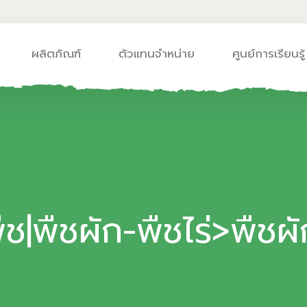
ผลิตภัณฑ์
ตัวแทนจำหน่าย
ศูนย์การเรียนรู้
ืช|พืชผัก-พืชไร่>พืช