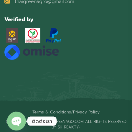
thaigreenagro@gmail.com
Verified by
Terms & Conditions
/
Privacy Policy
ติดต่อเรา
COPYRIGHT © 2026 THAIGREENAGO.COM ALL RIGHTS RESERVED
BY SK REAKTY+