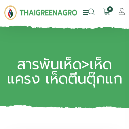
0
สารพันเห็ด>เห็ด
แครง เห็ดตีนตุ๊กแก