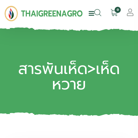
0
สารพันเห็ด>เห็ด
หวาย