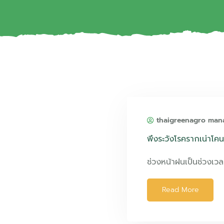
thaigreenagro man
พึงระวังโรครากเน่าโคน
ช่วงหน้าฝนเป็นช่วงเวล
Read More