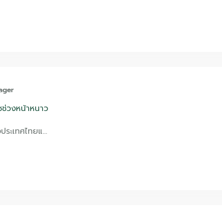
ager
ืชช่วงหน้าหนาว
งประเทศไทยแ…