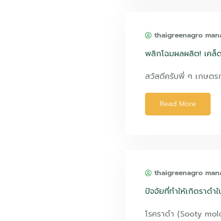
thaigreenagro man
พลิกโฉมผลผลิต! เคล็ดล
สวัสดีครับพี่ ๆ เกษตร
Read More
thaigreenagro man
ปัจจัยที่ทำให้เกิดราดำใ
โรคราดำ (Sooty mol