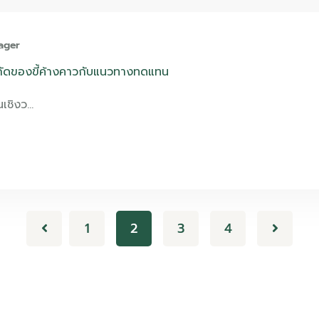
ager
กัดของขี้ค้างคาวกับแนวทางทดแทน
ในเชิงว…
1
2
3
4