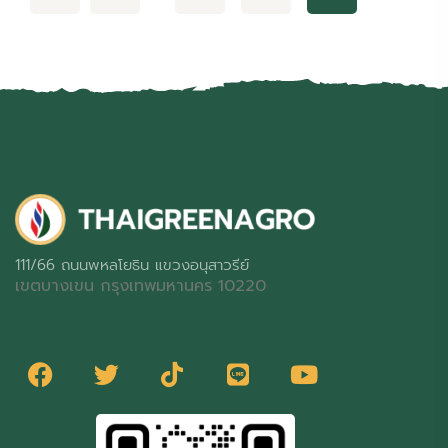
111/66 ถนนพหลโยธิน แขวงอนุสาวรีย์
เขตบางเขน กรุงเทพมหานคร 10220