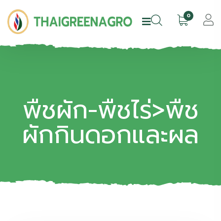
0
พืชผัก-พืชไร่>พืช
ผักกินดอกและผล