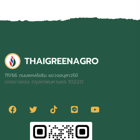
111/66 ถนนพหลโยธิน แขวงอนุสาวรีย์
เขตบางเขน กรุงเทพมหานคร 10220