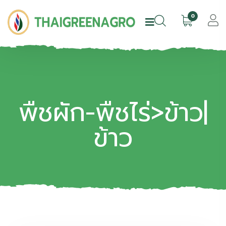
0
พืชผัก-พืชไร่>ข้าว|
ข้าว