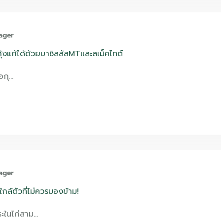
ager
กุ้งแก้ได้ด้วยบาซิลลัสMTและสเม็คไทต์
ือกุ…
ager
องใกล้ตัวที่ไม่ควรมองข้าม!
ระในไก่สาม…