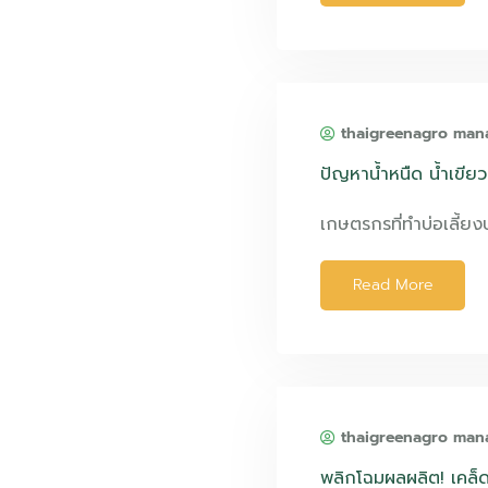
thaigreenagro man
ปัญหาน้ำหนืด น้ำเขียว
เกษตรกรที่ทำบ่อเลี้ยง
Read More
thaigreenagro man
พลิกโฉมผลผลิต! เคล็ดล