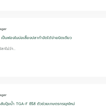
ager
 เป็นฟองในบ่อเลี้ยงปลากำจัดได้ง่ายนิดเดียว
ปลาไม่ว่า…
ager
ับปุ๋ยน้ำ TGA-F ซีรีส์ ตัวช่วยเกษตรกรยุคใหม่