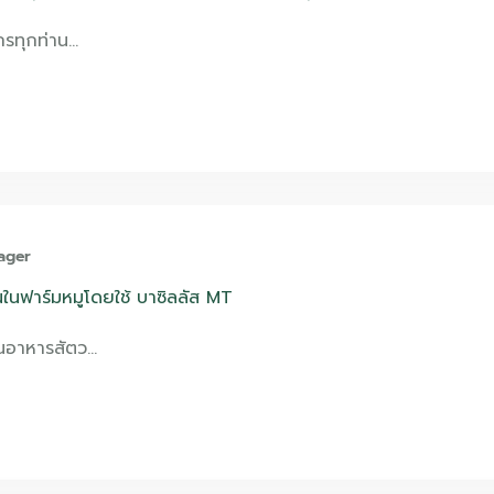
กรทุกท่าน…
ager
ในฟาร์มหมูโดยใช้ บาซิลลัส MT
ในอาหารสัตว…