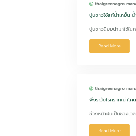
thaigreenagro man
ปูนขาวใช้แก้น้ำเหม็น น้
ปูนขาวนิยมนำมาใช้ใ
Read More
thaigreenagro man
พึงระวังโรครากเน่าโคน
ช่วงหน้าฝนเป็นช่วงเวล
Read More