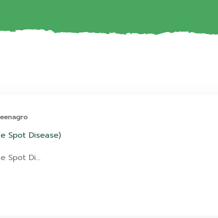
reenagro
ite Spot Disease)
te Spot Di…