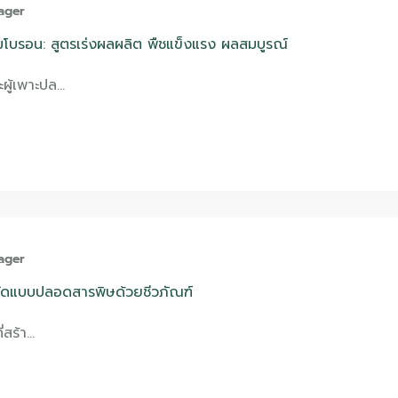
ager
มโบรอน: สูตรเร่งผลผลิต พืชแข็งแรง ผลสมบูรณ์
ผู้เพาะปล…
ager
ำจัดแบบปลอดสารพิษด้วยชีวภัณฑ์
ี่สร้า…