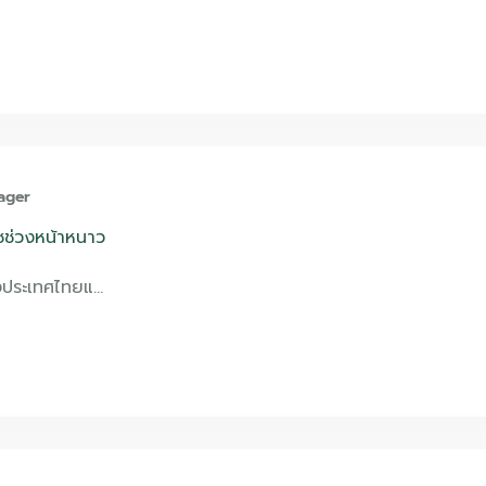
ager
ืชช่วงหน้าหนาว
งประเทศไทยแ…