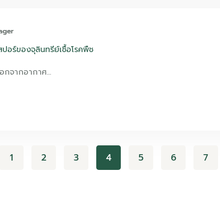
ager
อร์ของจุลินทรีย์เชื้อโรคพืช
 นอกจากอากาศ…
1
2
3
4
5
6
7