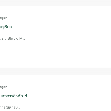
ager
นทุเรียน
ds ; Black M…
ager
องสารชีวภัณฑ์
การใช้สารช…