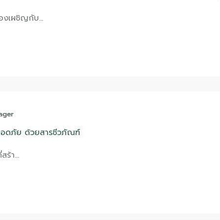
้องเผชิญกับ…
ager
ลอดภัย ด้วยสารชีวภัณฑ์
ี่สร้า…