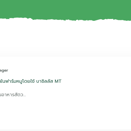
ager
ในฟาร์มหมูโดยใช้ บาซิลลัส MT
ในอาหารสัตว…