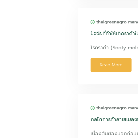
thaigreenagro man
ปัจจัยที่ทำให้เกิดราดำใ
โรคราดำ (Sooty mol
Read More
thaigreenagro man
กลไกการทำลายแมลงข
เบื้องต้นต้องบอกก่อน