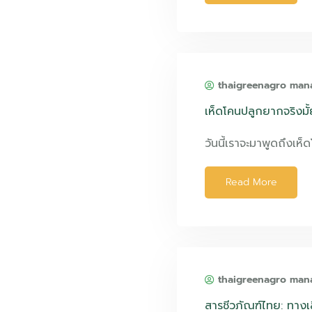
thaigreenagro man
เห็ดโคนปลูกยากจริงมั้
วันนี้เราจะมาพูดถึงเห็
Read More
thaigreenagro man
สารชีวภัณฑ์ไทย: ทางเล