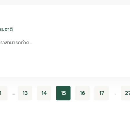
รรมชาติ
เราสามารถทำด…
1
13
14
15
16
17
2
…
…