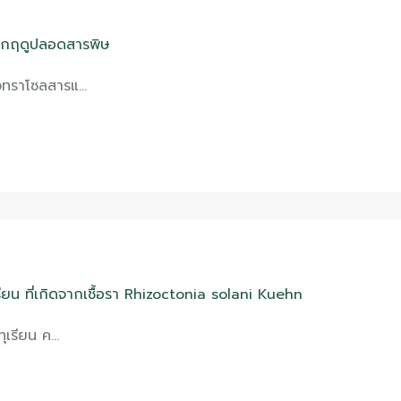
อกฤดูปลอดสารพิษ
วทราโซลสารแ…
รียน ที่เกิดจากเชื้อรา Rhizoctonia solani Kuehn
ทุเรียน ค…