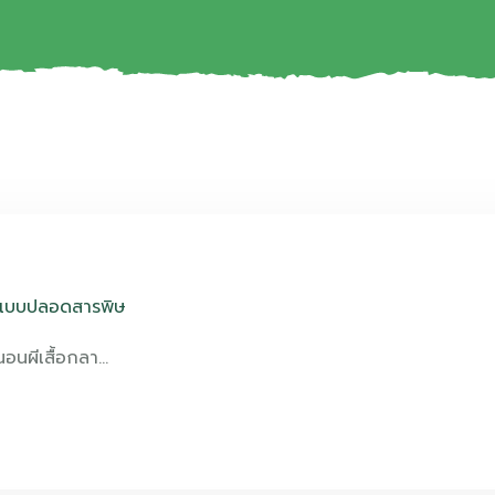
แบบปลอดสารพิษ
อนผีเสื้อกลา…