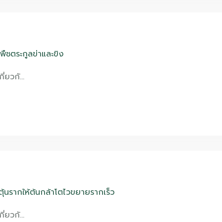
นพืชตระกูลข่าและขิง
กี่ยวกั…
ุ้นรากให้ต้นกล้าโตไวขยายรากเร็ว
กี่ยวกั…