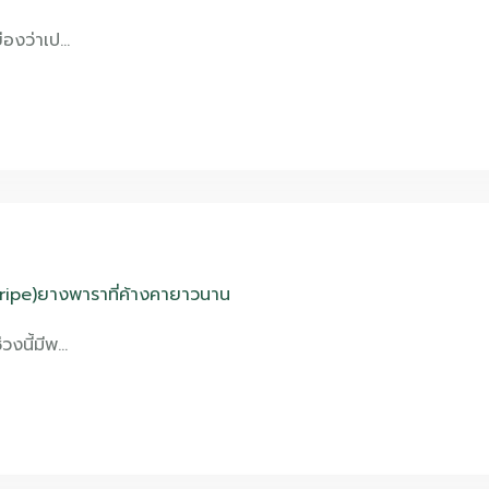
ย่องว่าเป…
tripe)ยางพาราที่ค้างคายาวนาน
วงนี้มีพ…