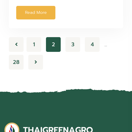
Read More
1
2
3
4
…
28