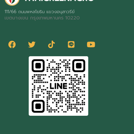
111/66 ถนนพหลโยธิน แขวงอนุสาวรีย์
เขตบางเขน กรุงเทพมหานคร 10220