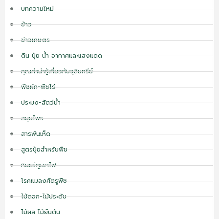
บทความใหม่
ข้าว
ข่าวเกษตร
ดิน ปุ๋ย น้ำ อากาศและแสงแดด
คุณค่าน่ารู้เกี่ยวกับจุลินทรีย์
พืชผัก-พืชไร่
ประมง-สัตว์น้ำ
สมุนไพร
สารพันเห็ด
สูตรปุ๋ยสำหรับพืช
หินแร่ภูเขาไฟ
โรคแมลงศัตรูพืช
ไม้ดอก-ไม้ประดับ
ไม้ผล ไม้ยืนต้น