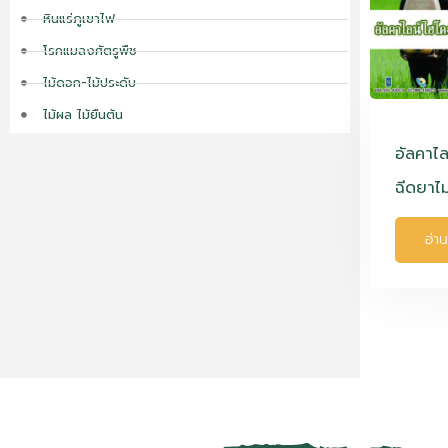
หินแร่ภูเขาไฟ
โรคแมลงศัตรูพืช
ไม้ดอก-ไม้ประดับ
ไม้ผล ไม้ยืนต้น
อัลคาไล
ฉีดยาไ
อ่าน