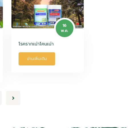
16
พ.ค.
โรครากเน่าโคนเน่า
อ่านเพิ่มเติม