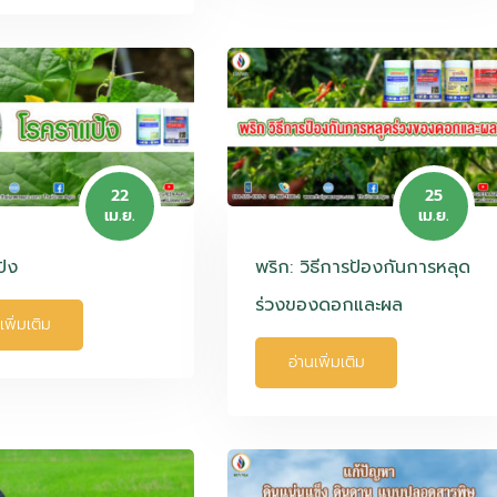
22
25
เม.ย.
เม.ย.
ป้ง
พริก: วิธีการป้องกันการหลุด
ร่วงของดอกและผล
เพิ่มเติม
อ่านเพิ่มเติม