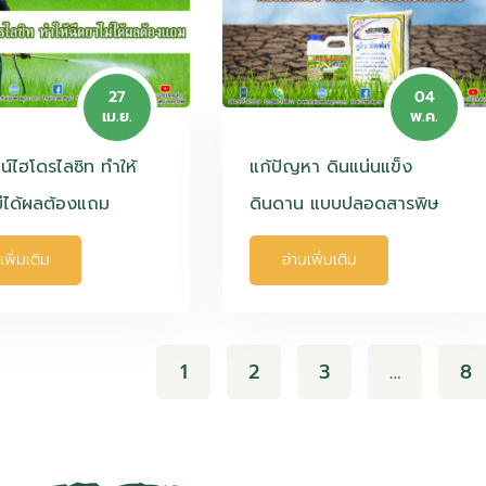
27
04
เม.ย.
พ.ค.
น์ไฮโดรไลซิท ทำให้
แก้ปัญหา ดินแน่นแข็ง
ม่ได้ผลต้องแถม
ดินดาน แบบปลอดสารพิษ
เพิ่มเติม
อ่านเพิ่มเติม
1
2
3
…
8