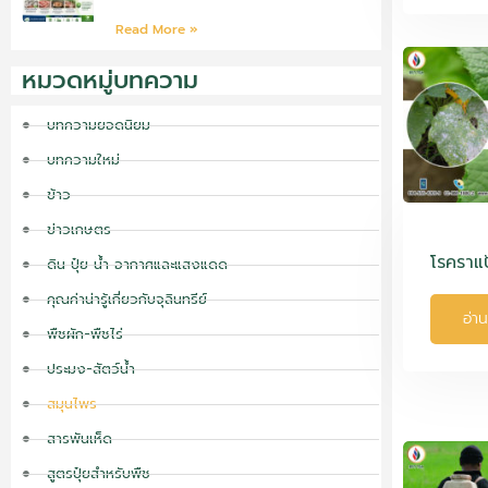
Read More »
หมวดหมู่บทความ
บทความยอดนิยม
บทความใหม่
ข้าว
ข่าวเกษตร
โรคราแ
ดิน ปุ๋ย น้ำ อากาศและแสงแดด
คุณค่าน่ารู้เกี่ยวกับจุลินทรีย์
อ่าน
พืชผัก-พืชไร่
ประมง-สัตว์น้ำ
สมุนไพร
สารพันเห็ด
สูตรปุ๋ยสำหรับพืช