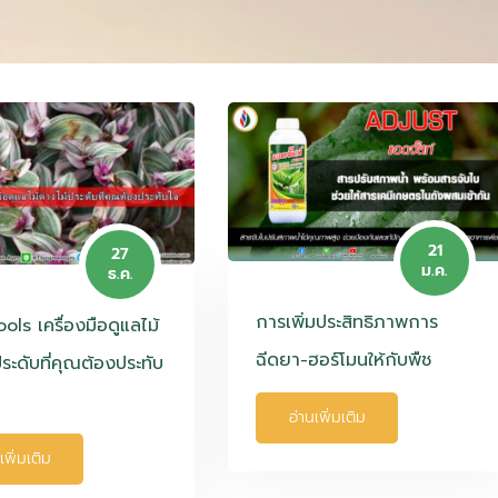
21
27
ม.ค.
ธ.ค.
การเพิ่มประสิทธิภาพการ
ls เครื่องมือดูแลไม้
ฉีดยา-ฮอร์โมนให้กับพืช
ประดับที่คุณต้องประทับ
อ่านเพิ่มเติม
เพิ่มเติม