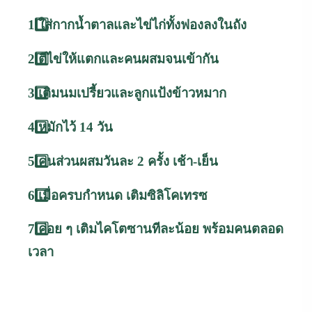
1️
ใส่กากน้ำตาลและไข่ไก่ทั้งฟองลงในถัง
2️
ตีไข่ให้แตกและคนผสมจนเข้ากัน
3️
เติมนมเปรี้ยวและลูกแป้งข้าวหมาก
4️
หมักไว้
14
วัน
5️
คนส่วนผสมวันละ
2
ครั้ง
เช้า
-
เย็น
6️
เมื่อครบกำหนด
เติมซิลิโคเทรซ
7️
ค่อย
ๆ
เติมไคโตซานทีละน้อย
พร้อมคนตลอด
เวลา