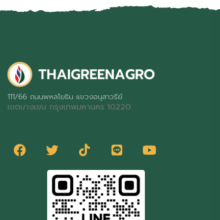
111/66 ถนนพหลโยธิน แขวงอนุสาวรีย์
เขตบางเขน กรุงเทพมหานคร 10220