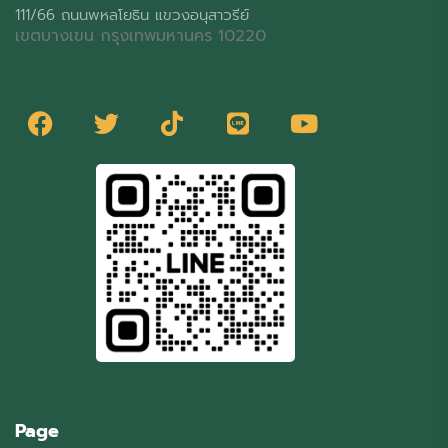
111/66 ถนนพหลโยธิน แขวงอนุสาวรีย์
เขตบางเขน กรุงเทพมหานคร 10220
Page