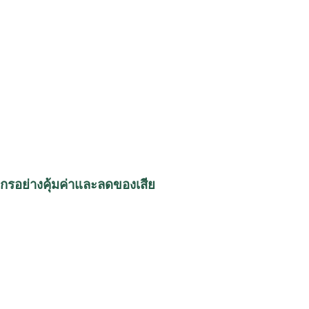
พยากรอย่างคุ้มค่าและลดของเสีย