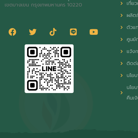
เกี่ยว
เขตบางเขน กรุงเทพมหานคร 10220
ผลิต
ตัวแ
ศูนย์ก
แจ้งก
ติดต่
นโยบา
นโยบา
คืนเง