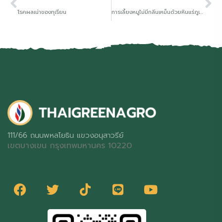
โรคผลเน่าของทุเรียน
การเลี้ยงหมูไม่มีกลิ่นเหม็นด้วยหินแร่ภูเขาไฟซีโอฟาร์ม
111/66 ถนนพหลโยธิน แขวงอนุสาวรีย์
เขตบางเขน กรุงเทพมหานคร 10220