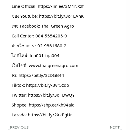
Line Official: 
https://lin.ee/3M1NXzf
ช่อง Youtube: 
https://bit.ly/3o1LAhK
เพจ Facebook: Thai Green Agro
Call Center: 084-5554205-9
ฝ่ายวิชาการ : 02-9861680-2
ไอดีไลน์: tga001-tga004
เว็บไซต์: 
www.thaigreenagro.com
IG: 
https://bit.ly/3cDGB44
Tiktok: 
https://bit.ly/3vr5zdo
Twitter: 
https://bit.ly/3q1DwQY
Shopee: 
https://shp.ee/kh94aiq
Lazada: 
https://bit.ly/2XkPgUr
PREVIOUS
NEXT