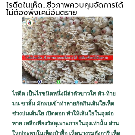
ไรดีดในเห็ด…ชีวภาพควบคุมจัดการได้
ไม่ต้องพึ่งเคมีอันตราย
ไรดีด เป็นไรชนิดหนึ่งมีลำตัวขาวใส หัว-ท้าย
มน ขาสั้น มักพบเข้าทำลายกัดกินเส้นใยเห็ด
ช่วงบ่มเส้นใย เปิดดอก ทำให้เส้นใยในถุงฝ่อ
หาย เหลือเพียงวัสดุเพาะภายในถุงเท่านั้น ส่วน
ใหญ่จะพบในเห็ดเป๋าฮื้อ เห็ดนางรมฮังการี เห็ด