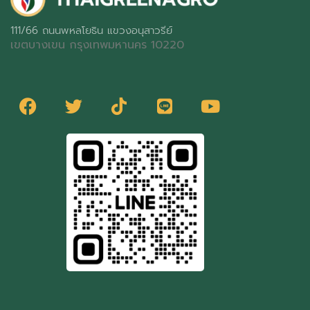
111/66 ถนนพหลโยธิน แขวงอนุสาวรีย์
เขตบางเขน กรุงเทพมหานคร 10220