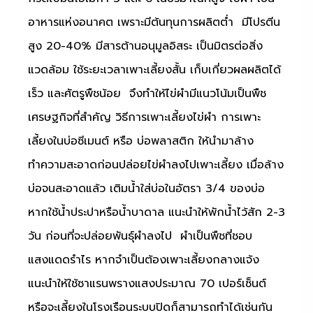
อาหารแห่งอนาคต เพราะมีต้นทุนการผลิตต่ำ มีโปรตีน
สูง 20-40% มีสารต้านอนุมูลอิสระ เป็นมิตรต่อสิ่ง
แวดล้อม ใช้ระยะเวลาเพาะเลี้ยงสั้น เก็บเกี่ยวผลผลิตได้
เร็ว และศัตรูพืชน้อย จึงทำให้ไข่ผำมีแนวโน้มเป็นพืช
เศรษฐกิจที่สำคัญ วิธีการเพาะเลี้ยงไข่ผำ การเพาะ
เลี้ยงในบ่อซีเมนต์ หรือ บ่อพลาสติก ให้นำมาล้าง
ทำความสะอาดก่อนปล่อยไข่ผำลงไปเพาะเลี้ยง เมื่อล้าง
บ่อจนสะอาดแล้ว เติมน้ำใส่บ่อในอัตรา 3/4 ของบ่อ
หากใช้น้ำประปาหรือน้ำบาดาล แนะนำให้พักน้ำไว้สัก 2-3
วัน ก่อนที่จะปล่อยพันธุ์ผำลงไป ผำเป็นพืชที่ชอบ
แสงแดดรำไร หากจำเป็นต้องเพาะเลี้ยงกลางแจ้ง
แนะนำให้ใช้ซาแรนพรางแสงประมาณ 70 เปอร์เซ็นต์
หรือจะเลี้ยงในโรงเรือนระบบปิดก็สามารถทำได้เช่นกัน