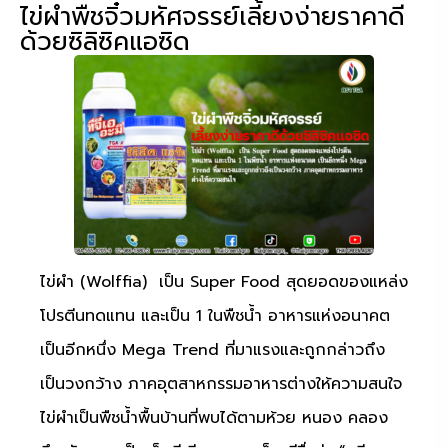
ไข่ผำพืชจิ๋วมหัศจรรย์เลี้ยงง่ายราคาดี
ด้วยซิลิซิคแอซิด
ไข่ผำ (Wolffia) เป็น Super Food สุดยอดของแหล่ง
โปรตีนทดแทน และเป็น 1 ในพืชน้ำ อาหารแห่งอนาคต
เป็นอีกหนึ่ง Mega Trend ที่มาแรงและถูกกล่าวถึง
เป็นวงกว้าง ภาคอุตสาหกรรมอาหารต่างให้ความสนใจ
ไข่ผำเป็นพืชน้ำพื้นบ้านที่พบได้ตามห้วย หนอง คลอง