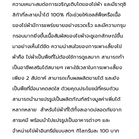
ความเหมาะสมต่อการเจริญเติบโตของไข่ผำ และมีธาตุซิ
ลิก้าที่ละลายน้ำได้ 100% ที่จะช่วยให้เซลล์พืชหรือเนื้อ
ของไข่ผำมีการแพร่ขยายอย่างรวดเร็ว และมีความกรุบ
กรอบมากยิ่งขึ้นเนื้อสัมผัสของไขผำจะชูเอกลักษณ์ขึ้น
มาอย่างเห็นได้ชัด ความน่าสนใจของการเพาะเลี้ยงไข่
ผำคือ ไข่ผำเป็นพืชที่ไม่ต้องใช้การดูแลมาก สามารถทำ
เป็นอาชีพเสริมได้สบายๆ เพาะใช้เวลาในการเพาะเลี้ยง
เพียง 2 สัปดาห์ สามารถเก็บผลผลิตขายได้ และยัง
เป็นพืชที่มีอนาคตสดใส ด้วยคุณประโยชน์ที่ครบถ้วน
สามารถนำมาแปรรูปเป็นผลิตภัณฑ์สร้างมูลค่าเพิ่มได้
หลากหลาย สำหรับไข่ผำที่ได้ทั้งสะอาดปลอดภัยจาก
สารเคมี พร้อมนำไปแปรรูปเป็นอาหารต่างๆ และ
จำหน่ายไข่ผำอินทรีย์แบบสดๆ กิโลกรัมละ 100 บาท