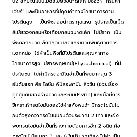
บึง ลักษณะเป็นเม็ดสีเขียวขนาดเล็ก มีชื่อว่า “กรีนคา
เวียร์” และเป็นอาหารที่มีคุณค่าทางโภชนาการด้าน
โปรตีนสูง เป็นพืชลอยน้ำตระกูลแหน รูปร่างเป็นเม็ด
สีเขียววงกลมหรือเกือบกลมขนาดเล็ก ไม่มีราก เป็น
พืชดอกขนาดเล็กที่สุดในโลกและขยายพันธุ์ด้วยการ
แตกหน่อ ไข่ผำเป็นพืชที่มีโปรตีนและคุณค่าทาง
โภชนาการสูง มีสารพฤษเคมี(Phytochemical) ที่มี
ประโยชน์ ไข่ผำมีกรดอะมิโนจำเป็นที่พบมากสุด 3
อันดับแรก คือ ไลซีน ฟีนิลอะลานีน ลิวซีน (ช่วยเรื่อง
ภูมิคุ้มกันของร่างกายและระบบประสาท) และเมื่อมีการ
วิเคราะห์กรดไขมันของไข่ผำแห้งพบว่า มีกรดไขมันไม่
อิ่มตัวสูงกว่ากรดไขมันอิ่มตัวประมาณ 2 เท่า และยัง
พบกรดไขมันจำเป็นที่ร่างกายต้องการอีก 2 ชนิด คือ
กรดไขมันโอเมกา 3 และ 6 ในปริมาณที่สูง ไข่ผำ เป็น