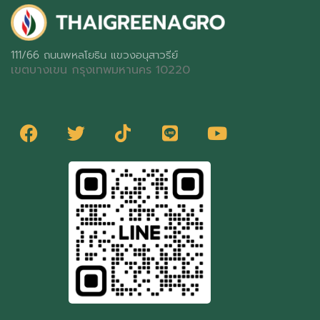
111/66 ถนนพหลโยธิน แขวงอนุสาวรีย์
เขตบางเขน กรุงเทพมหานคร 10220