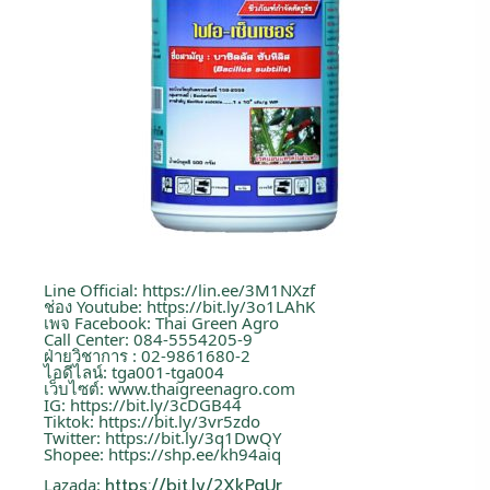
Line Official:
https://lin.ee/3M1NXzf
ช่อง Youtube:
https://bit.ly/3o1LAhK
เพจ Facebook: Thai Green Agro
Call Center: 084-5554205-9
ฝ่ายวิชาการ : 02-9861680-2
ไอดีไลน์: tga001-tga004
เว็บไซต์:
www.thaigreenagro.com
IG:
https://bit.ly/3cDGB44
Tiktok:
https://bit.ly/3vr5zdo
Twitter:
https://bit.ly/3q1DwQY
Shopee:
https://shp.ee/kh94aiq
Lazada:
https://bit.ly/2XkPgUr