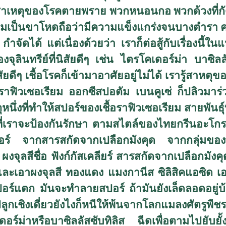
ดสาเหตุของโรคตายพราย พวกหนอนกอ พวกด้วงที่กัด
เรียมเป็นขาโหดถือว่ามีความแข็งแกร่งจนบางตำรา 
อ กำจัดได้ แต่เนื่องด้วยว่า เราก็ต่อสู้กับเรื่องนี้
ินทรีย์ที่นิสัยดีๆ เช่น ไตรโคเดอร์ม่า บาซิลลัส 
สัยดีๆ เชื้อโรคก็เข้ามาอาศัยอยู่ไม่ได้ เรารู้สาห
้อราฟิวเซอเรียม ออกซีสปอตัม เบนคูเซ่ ก็ปลิวม
ตุหนึ่งที่ทำให้สปอร์ของเชื้อราฟิวเซอเรียม สายพันธ
รที่เราจะป้องกันรักษา ตามสไตล์ของไทยกรีนอะ
อร์ จากสารสกัดจากเปลือกมังคุด จากกลุ่มของ
งจุลสีชื่อ ฟังก์กัสเคลียร์ สารสกัดจากเปลือกมังค
ัง และเอาผงจุลสี ทองแดง แมงกานีส ซิลิสิคแอซิด 
ปอร์แตก มันจะทำลายสปอร์ ถ้ามันยังเล็ดลอดอยู่
ูกเชิงเดี่ยวยังไงก็หนีให้พ้นจากโลกแมลงศัตรูพืช
อร์ม่าหรือบาซิลลัสซับทิลิส ฉีดเพื่อตามไปยับยั้