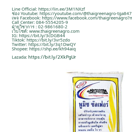
Line Official:
https://lin.ee/3M1NXzf
ช่อง Youtube:
https://youtube.com/@thaigreenagro-tga847
เพจ Facebook:
https://www.facebook.com/thaigreenagro?
Call Center: 084-5554205-9
ฝ่ายวิชาการ : 02-9861680-2
เว็บไซต์:
www.thaigreenagro.com
IG:
https://bit.ly/3cDGB44
Tiktok:
https://bit.ly/3vr5zdo
Twitter:
https://bit.ly/3q1DwQY
Shopee:
https://shp.ee/kh94aiq
Lazada:
https://bit.ly/2XkPgUr