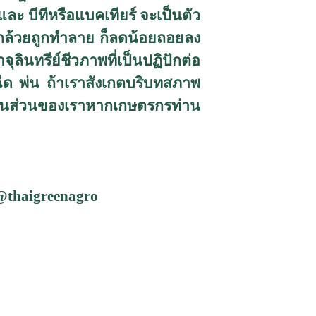
และ บีทีหรือแบคเทียร์ จะเป็นตัว
รากกล้วยถูกทำลาย ก็ลดน้อยถอยลง
ินทรีย์ชีวภาพที่เป็นปฏิปักต่อ
ีด พ่น ถ้าเราสังเกตบริบทสภาพ
ารในส่วนของเราหากเกษตรกรท่าน
@thaigreenagro