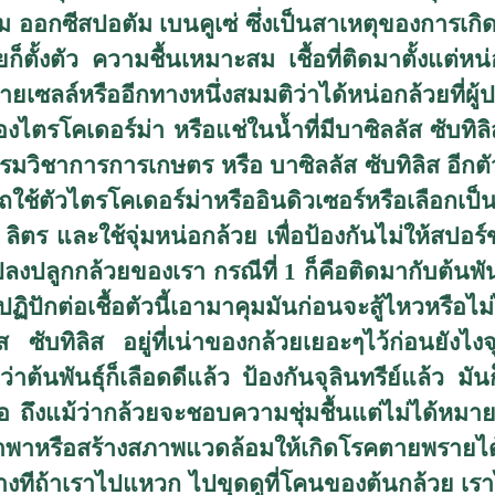
ียม ออกซีสปอตัม เบนคูเซ่ ซึ่งเป็นสาเหตุของการเก
ตั้งตัว ความชื้นเหมาะสม เชื้อที่ติดมาตั้งแต่หน่อ
เซลล์หรืออีกทางหนึ่งสมมติว่าได้หน่อกล้วยที่ผู้
งไตรโคเดอร์ม่า หรือแช่ในน้ำที่มีบาซิลลัส ซับทิล
รมวิชาการการเกษตร หรือ บาซิลลัส ซับทิลิส อีกตัว
ถใช้ตัวไตรโคเดอร์ม่าหรืออินดิวเซอร์หรือเลือกเป็น
ลิตร และใช้จุ่มหน่อกล้วย เพื่อป้องกันไม่ให้สปอร
กกล้วยของเรา กรณีที่ 1 ก็คือติดมากับต้นพันธุ์ 
ปฏิปักต่อเชื้อตัวนี้เอามาคุมมันก่อนจะสู้ไหวหรือไ
ับทิลิส อยู่ที่เน่าของกล้วยเยอะๆไว้ก่อนยังไงจุลิ
้นพันธุ์ก็เลือดดีแล้ว ป้องกันจุลินทรีย์แล้ว มันก็
ือ ถึงแม้ว่ากล้วยจะชอบความชุ่มชื้นแต่ไม่ได้หม
พาหรือสร้างสภาพแวดล้อมให้เกิดโรคตายพรายได้
บางทีถ้าเราไปแหวก ไปขุดดูที่โคนของต้นกล้วย เร