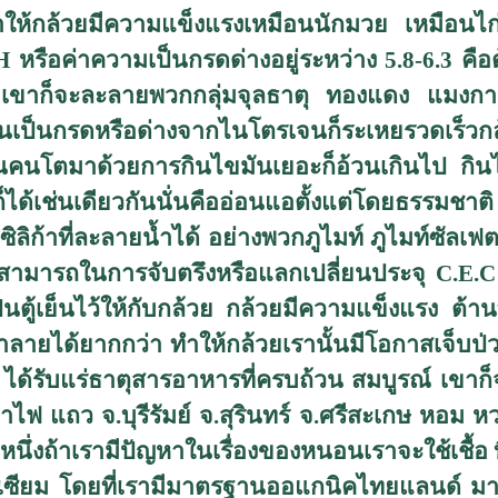
ทำให้กล้วยมีความแข็งแรงเหมือนนักมวย เหมือนไก่ช
H
หรือค่าความเป็นกรดด่างอยู่ระหว่าง 5.8-6.3 คือ
่ดี เขาก็จะละลายพวกกลุ่มจุลธาตุ ทองแดง แมง
ดินเป็นกรดหรือด่างจากไนโตรเจนก็ระเหยรวดเร็วกล้
นคนโตมาด้วยการกินไขมันเยอะก็อ้วนเกินไป กินไม
ด้เช่นเดียวกันนั่นคืออ่อนแอตั้งแต่โดยธรรมชาต
 ซิลิก้าที่ละลายน้ำได้ อย่างพวกภูไมท์ ภูไมท์ซัลเฟ
มสามารถในการจับตรึงหรือแลกเปลี่ยนประจุ
C.E.
็นตู้เย็นไว้ให้กับกล้วย กล้วยมีความแข็งแรง ต
ำลายได้ยากกว่า ทำให้กล้วยเรานั้นมีโอกาสเจ็บป่วย
ไฟ ได้รับแร่ธาตุสารอาหารที่ครบถ้วน สมบูรณ์ เขาก
ขาไฟ แถว จ.บุรีรัมย์ จ.สุรินทร์ จ.ศรีสะเกษ หอม 
องหนึ่งถ้าเรามีปัญหาในเรื่องของหนอนเราจะใช้เชื้อ 
รเซียม โดยที่เรามีมาตรฐานออแกนิคไทยแลนด์ ม