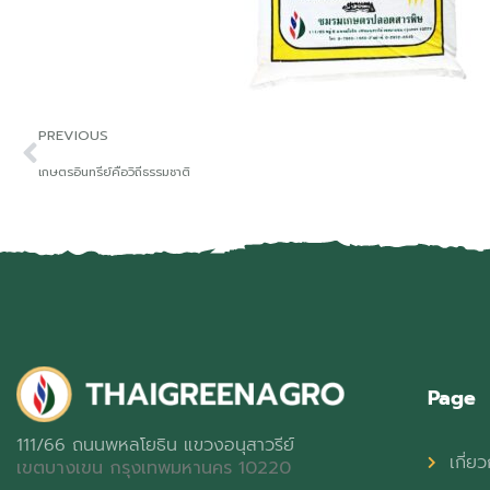
PREVIOUS
เกษตรอินทรีย์คือวิถีธรรมชาติ
Page
111/66 ถนนพหลโยธิน แขวงอนุสาวรีย์
เกี่ยว
เขตบางเขน กรุงเทพมหานคร 10220