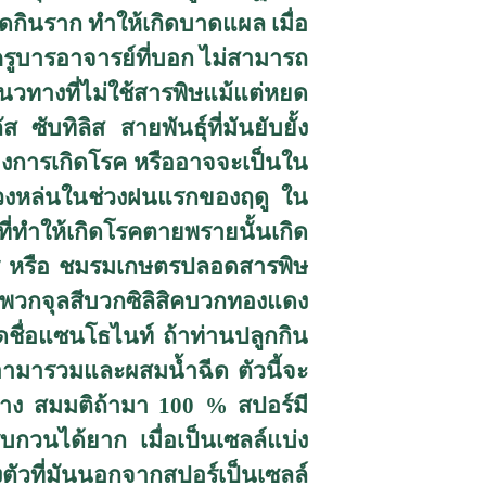
กินราก ทำให้เกิดบาดแผล เมื่อ
ครูบารอาจารย์ที่บอก ไม่สามารถ
ในแนวทางที่ไม่ใช้สารพิษแม้แต่หยด
ซับทิลิส สายพันธุ์ที่มันยับยั้ง
ตุของการเกิดโรค หรืออาจจะเป็นใน
าร่วงหล่นในช่วงฝนแรกของฤดู ใน
ุ์ที่ทำให้เกิดโรคตายพรายนั้นเกิด
โกร หรือ ชมรมเกษตรปลอดสารพิษ
พวกจุลสีบวกซิลิสิคบวกทองแดง
ุดชื่อแซนโธไนท์ ถ้าท่านปลูกกิน
เอามารวมและผสมน้ำฉีด ตัวนี้จะ
บ้าง สมมติถ้ามา 100
%
สปอร์มี
รบกวนได้ยาก เมื่อเป็นเซลล์แบ่ง
งตัวที่มันนอกจากสปอร์เป็นเซลล์