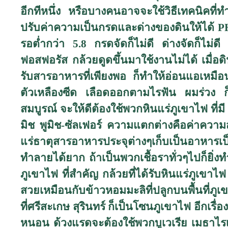
อีกทีหนึ่ง หรือบางคนอาจจะใช้วิธีเทคนิคที่
ปรับค่าความเป็นกรดและด่างของดินให้ได้
P
รอต่ำกว่า 5.8 กรดจัดก็ไม่ดี ด่างจัดก็ไม
ฟอสฟอรัส กล้วยดูดขึ้นมาใช้งานไม่ได้ เมื่อ
รับสารอาหารที่เพียงพอ ก็ทำให้อ่อนแอเหมือ
ตัวเหลืองซีด เลือดออกตามไรฟัน ผมร่วง ก็ไ
สมบูรณ์ จะให้ดีต้องใช้พวกหินแร่ภูเขาไฟ ที่มี
มิช พูมิช-ซัลเฟอร์ ความแตกต่างคือค่าควา
แร่ธาตุสารอาหารประจุต่างๆเก็บเป็นอาหารเป
ทำลายได้ยาก ถ้าเป็นพวกเชื้อราทั่วๆไปก็ยิ่งท
ภูเขาไฟ ที่สำคัญ กล้วยที่ได้รับหินแร่ภูเขา
สวยเหมือนกับข้าวหอมมะลิที่ปลูกบนพื้นที่ภูเ
ที่ศรีสะเกษ สุรินทร์ ก็เป็นโซนภูเขาไฟ อีกเรื่
หนอน ด้วงแรดจะต้องใช้พวกบูเวเรีย เมธาไ