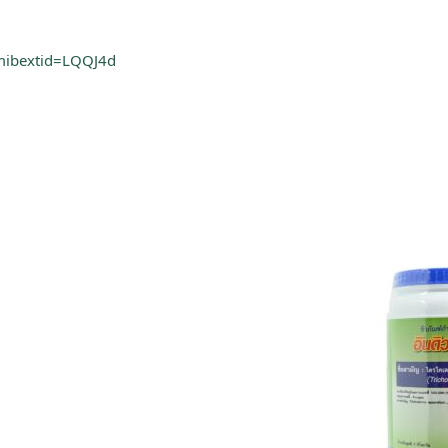
mibextid=LQQJ4d