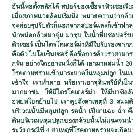
อันนี้พอตั้งหลักได้ สปอร์ของเชื้อราฟิวเซอเร
เมื่อสภาพแวดล้อมเริ่มนิ่ง หมายความว่ากล้วยก็
จะค่อยๆปรับตัวก็นอกจากสปอร์และก็เข้าทำลาย
นำหน่อกล้วยมาจุ่ม มาชุบ ในน้ำที่แช่สปอร์ขอ
ดิวเซอร์ เป็นไตรโคเดอร์ม่าที่มีใบรับรองจากก
คือตัว ไบโอเซ็นเซอร์ คือชื่อการค้า เราสามาร
กรัม อย่างใดอย่างหนึ่งก็ได้ เอามาผสมน้ำ 20 
โรคตายพรายเข้ามาระบาดในหลุมปลูก ในแปลงปลู
เข้าใจ เราทำลาย หรือเราเอาจุลินทรีย์ที่เป็น
มากมาข่ม ให้มีไตรโคเดอร์ม่า ให้มีบาซิลลัส ซ
อพยพโยกย้ายไป เราคุยถึงสาเหตุที่ 3 สมมติว่าต
บริเวณนั้นมีหลุมปลูก รดน้ำ เปียกแฉะ ฉ่ำ ค
ดินบริเวณหลุมปลูกของกล้วยนั้นไม่แฉะจนนำ
ระวัง กรณีที่ 4 สาเหตุที่โรคตายพรายจะเกิด