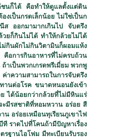
นก็ได้ คือทำให้ดูแลตั้งแต่ดิน
ต้องเป็นกรดเล็กน้อย ไม่ใช่เป็นก
กานีส ออกมามากเกินไป จับตรึง
วยก็กินไม่ได้ ทำให้กล้วยไม่ได้
่กินผักไม่กินวิตามินก็ผอมแห้ง
ิ คือการกินอาหารที่ไม่ครบถ้วน
ต ถ้าเป็นพวกเกรดพรีเมี่ยม พวกพู
C
ค่าความสามารถในการจับตรึง
้านทานต่อโรค ขนาดหนอนยังเข้า
 ได้น้อยกว่ากล้วยที่ไม่มีหินแร่
็จะมีรสชาติที่หอมหวาน อร่อย สี
หวาน อร่อยเหมือนทุเรียนภูเขาไฟ
บีที ราดไปที่โคนถ้ามีปัญหาเรื่อง
าตรฐานไอโฟม มีทะเบียนรับรอง