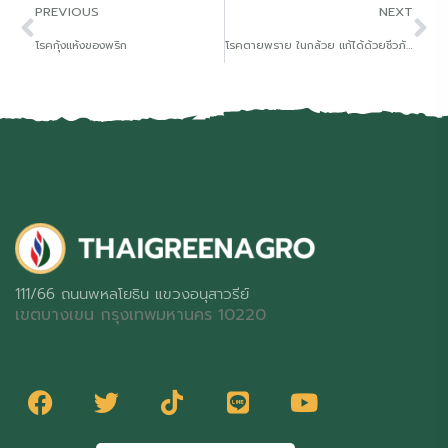
PREVIOUS
NEXT
โรคกุ้งแห้งของพริก
โรคตายพราย ในกล้วย แก้ได้ด้วยชีวภัณฑ์
111/66 ถนนพหลโยธิน แขวงอนุสาวรีย์
เขตบางเขน กรุงเทพมหานคร 10220