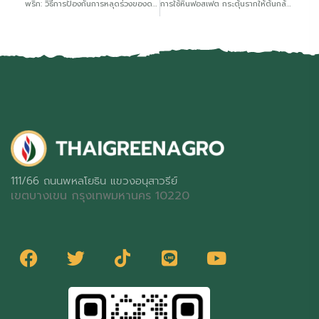
พริก: วิธีการป้องกันการหลุดร่วงของดอกและผล
การใช้หินฟอสเฟต กระตุ้นรากให้ต้นกล้าโตไวขยายรากเร็ว
111/66 ถนนพหลโยธิน แขวงอนุสาวรีย์
เขตบางเขน กรุงเทพมหานคร 10220