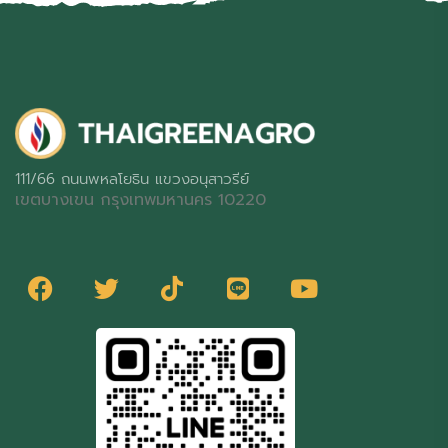
111/66 ถนนพหลโยธิน แขวงอนุสาวรีย์
เขตบางเขน กรุงเทพมหานคร 10220