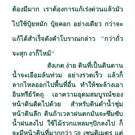
ต้องมีมาก เราต้องการแก้เร่งด่วนแล้วมัว
ไปใช้ปุ๋ยหมัก ปุ๋ยคอก อย่างเดียว กว่าจะ
แก้ได้สำเร็จดังคำโบราณกล่าว
"
กว่าถั่ว
จะสุก งาก็ไหม้
"
สังเกต ง่าย ดินที่เป็นดินดาน
น้ำจะเอือมล้นท่วม อย่างรวดเร็ว แล้วก็
ลากไหลออกไปพื้นที่อื่น ทำให้ชะล้างเอา
อินทรีย์วัตถุ เอาความอุดมสมบูรณ์ของ
หน้าดินติดไปด้วย สำหรับดินดำน้ำชุ่ม
หน้าดินลึก ดินถ้าเวลาฝนตกมันจะซึมซับ
น้ำฝนลงไป ใช้ไม้รวกแหลมๆปักลงไป ก็
จะมีหน้าดินที่มากกว่า 50 เซนติเมตร แต่