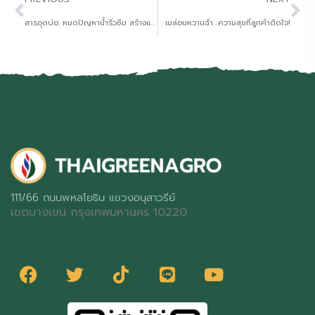
สารอุดบ่อ: หมดปัญหาน้ำรั่วซึม สร้างแหล่งน้ำยั่งยืน ต้อนรับยุค “ลานีญา”
เมล่อนหวานฉ่ำ…ความสุขที่ลูกค้าติดใจ!
111/66 ถนนพหลโยธิน แขวงอนุสาวรีย์
เขตบางเขน กรุงเทพมหานคร 10220