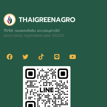
111/66 ถนนพหลโยธิน แขวงอนุสาวรีย์
เขตบางเขน กรุงเทพมหานคร 10220