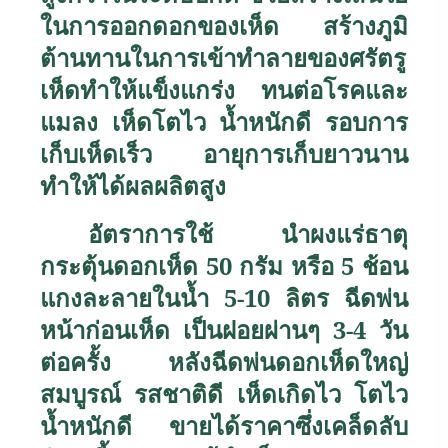
ในการออกดอกของเห็ด สร้างภูมิ
ต้านทานในการเข้าทำลายของศรัตรู
เห็ดทำให้แข็งแกร่ง ทนต่อโรคและ
แมลง เห็ดโตไว น้ำหนักดี รอบการ
เก็บเห็ดเร็ว อายุการเก็บยาวนาน
ทำให้ได้ผลผลิตสูง
อัตราการใช้ นำผงแร่ธาตุ
กระตุ้นดอกเห็ด
50
กรัม หรือ
5
ช้อน
แกงละลายในน้ำ
5-10
ลิตร ฉีดพ่น
หน้าก่อนเห็ด เป็นฝอยผ่านๆ
3-4
วัน
ต่อครั้ง
หลังฉีดพ่นดอกเห็ดใหญ่
สมบูรณ์ รสชาติดี
เห็ดเกิดไว โตไว
น้ำหนักดี ขายได้ราคาซึ่งเคล็ดลับ