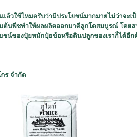
ท์กันแล้วใช้ไหมครับว่ามีประโยชน์มากมายไม่ว่าจะเป
ับต้นพืชทำให้ผลผลิตออกมาดีลูกโตสมบูรณ์ โดย
น์ของปุ๋ยหมักปุ๋ยข้อหรือดินปลูกของเราก็ได้อีกด้
โกร จำกัด