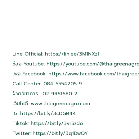
Line Official:
https://lin.ee/3M1NXzf
ช่อง Youtube:
https://youtube.com/@thaigreenagr
เพจ Facebook:
https://www.facebook.com/thaigre
Call Center: 084-5554205-9
ฝ่ายวิชาการ : 02-9861680-2
เว็บไซต์:
www.thaigreenagro.com
IG:
https://bit.ly/3cDGB44
Tiktok:
https://bit.ly/3vr5zdo
Twitter:
https://bit.ly/3q1DwQY