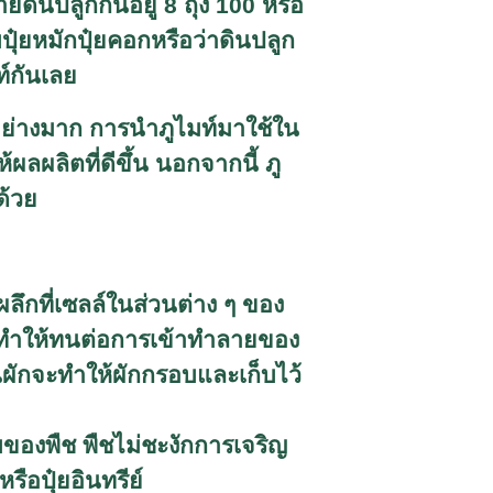
ดินปลูกกันอยู่ 8 ถุง 100 หรือ
ปุ๋ยหมักปุ๋ยคอกหรือว่าดินปลูก
ท์กันเลย
อย่างมาก การนำภูไมท์มาใช้ใน
ลผลิตที่ดีขึ้น นอกจากนี้ ภู
ด้วย
ตกผลึกที่เซลล์ในส่วนต่าง ๆ ของ
้น ทำให้ทนต่อการเข้าทำลายของ
ผักจะทำให้ผักกรอบและเก็บไว้
ใบของพืช พืชไม่ชะงักการเจริญ
รือปุ๋ยอินทรีย์