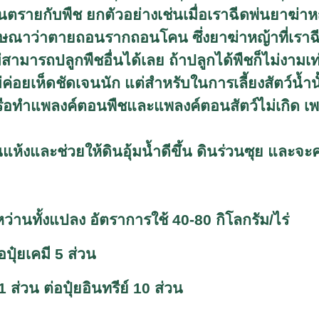
ตรายกับพืช ยกตัวอย่างเช่นเมื่อเราฉีดพ่นยาฆ่าห
ฆษณาว่าตายถอนรากถอนโคน ซึ่งยาฆ่าหญ้าที่เราฉี
สามารถปลูกพืชอื่นได้เลย ถ้าปลูกได้พืชก็ไม่งามเท่
่อยเห็ดชัดเจนนัก แต่สำหรับในการเลี้ยงสัตว์น้ำนั
หรือทำแพลงค์ตอนพืชและแพลงค์ตอนสัตว์ไม่เกิด เ
แห้งและช่วยให้ดินอุ้มน้ำดีขึ้น ดินร่วนซุย และจะ
อหว่านทั้งแปลง อัตราการใช้
40-80
กิโลกรัม/ไร่
อปุ๋ยเคมี
5
ส่วน
1
ส่วน ต่อปุ๋ยอินทรีย์
10
ส่วน