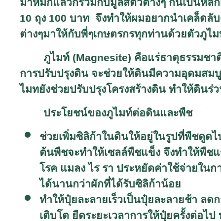
มาหมักแล้วก็ร่วมกับมูลสัตว์ต่างๆ กันเป็นหล
10 ถุง 100 บาท จึงทำให้ผมอยากนำเคล็ดลับดีๆ
ต่างๆมาให้กับพี่ๆเกษตรกรทุกท่านด้วยตัวภูไม
ภูไมท์
(Magnesite)
คือแร่ธาตุธรรมชาต
การปรับปรุงดิน จะช่วยให้ดินมีความอุดมสมบูร
ไมทยังช่วยปรับปรุงโครงสร้างดิน ทำให้ดินร่วนซ
ประโยชน์ของภูไมท์ต่อดินและพืช
ช่วยเพิ่มซิลิก้าในดินให้อยู่ในรูปที่พืชดู
ต้นพืชจะทำให้เซลล์พืชแข็ง จึงทำให้พืช
โรค แมลง ไร รา ประหยัดค่าใช้จ่ายในก
ได้นานกว่าผักที่ได้รับซิลิก้าน้อย
ทำให้ปุ๋ยละลายเร็วเป็นปุ๋ยละลายช้า ลดก
เติบโต ยืดระยะเวลาการให้ปุ๋ยครั้งต่อไป ท