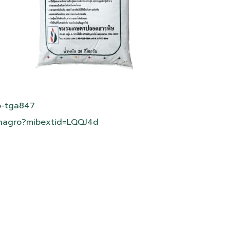
o-tga847
enagro?mibextid=LQQJ4d