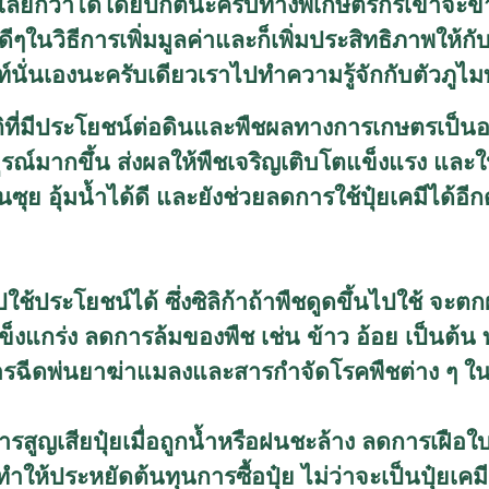
ักเลยก็ว่าได้โดยปกตินะครับทางพี่เกษตรกรเขาจะขาย
ในวิธีการเพิ่มมูลค่าและก็เพิ่มประสิทธิภาพให้กับ
ท์นั่นเองนะครับเดียวเราไปทำความรู้จักกับตัวภูไม
ิที่มีประโยชน์ต่อดินและพืชผลทางการเกษตรเป็น
ณ์มากขึ้น ส่งผลให้พืชเจริญเติบโตแข็งแรง และให้ผ
ุย อุ้มน้ำได้ดี และยังช่วยลดการใช้ปุ๋ยเคมีได้อีก
ดไปใช้ประโยชน์ได้ ซึ่งซิลิก้าถ้าพืชดูดขึ้นไปใช้ จะ
แข็งแกร่ง ลดการล้มของพืช เช่น ข้าว อ้อย เป็นต
ารฉีดพ่นยาฆ่าแมลงและสารกำจัดโรคพืชต่าง ๆ ใน
ารสูญเสียปุ๋ยเมื่อถูกน้ำหรือฝนชะล้าง ลดการเฝือ
ำให้ประหยัดต้นทุนการซื้อปุ๋ย ไม่ว่าจะเป็นปุ๋ยเคมีห