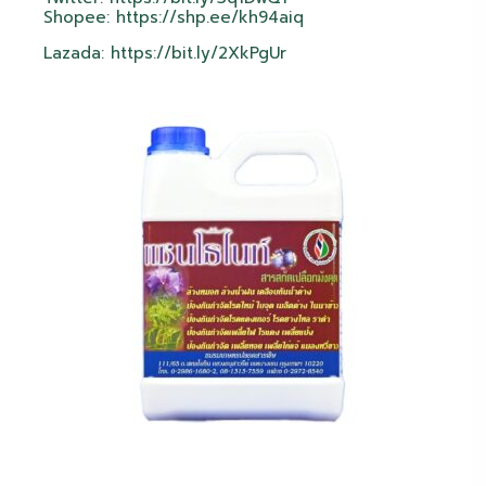
Shopee:
https://shp.ee/kh94aiq
Lazada:
https://bit.ly/2XkPgUr