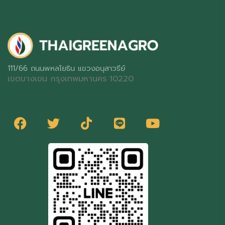
111/66 ถนนพหลโยธิน แขวงอนุสาวรีย์
เขตบางเขน กรุงเทพมหานคร 10220