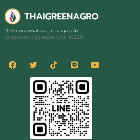
111/66 ถนนพหลโยธิน แขวงอนุสาวรีย์
เขตบางเขน กรุงเทพมหานคร 10220