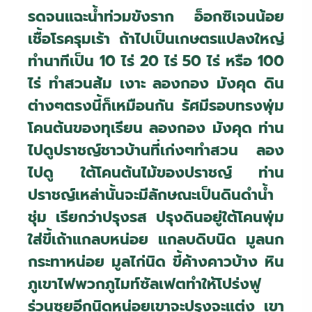
รดจนแฉะน้ำท่วมขังราก อ็อกซิเจนน้อย
เชื้อโรครุมเร้า ถ้าไปเป็นเกษตรแปลงใหญ่
ทำนาทีเป็น 10 ไร่ 20 ไร่ 50 ไร่ หรือ 100
ไร่ ทำสวนส้ม เงาะ ลองกอง มังคุด ดิน
ต่างๆตรงนี้ก็เหมือนกัน รัศมีรอบทรงพุ่ม
โคนต้นของทุเรียน ลองกอง มังคุด ท่าน
ไปดูปราชญ์ชาวบ้านที่เก่งๆทำสวน ลอง
ไปดู ใต้โคนต้นไม้ของปราชญ์ ท่าน
ปราชญ์เหล่านั้นจะมีลักษณะเป็นดินดำน้ำ
ชุ่ม เรียกว่าปรุงรส ปรุงดินอยู่ใต้โคนพุ่ม
ใส่ขี้เถ้าแกลบหน่อย แกลบดิบนิด มูลนก
กระทาหน่อย มูลไก่นิด ขี้ค้างคาวบ้าง หิน
ภูเขาไฟพวกภูไมท์ซัลเฟตทำให้โปร่งฟู
ร่วนซุยอีกนิดหน่อยเขาจะปรุงจะแต่ง เขา