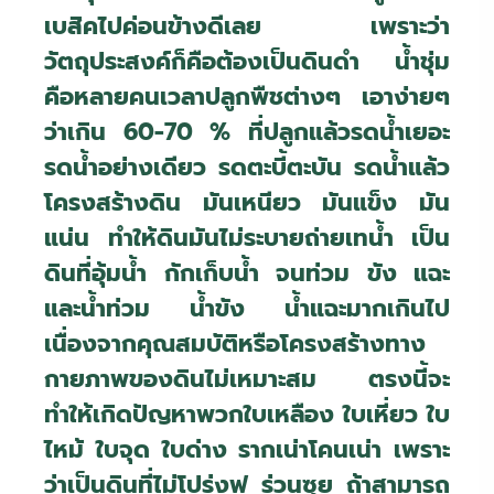
เบสิคไปค่อนข้างดีเลย เพราะว่า
วัตถุประสงค์ก็คือต้องเป็นดินดำ น้ำชุ่ม
คือหลายคนเวลาปลูกพืชต่างๆ เอาง่ายๆ
ว่าเกิน 60-70
%
ที่ปลูกแล้วรดน้ำเยอะ
รดน้ำอย่างเดียว รดตะบี้ตะบัน รดน้ำแล้ว
โครงสร้างดิน มันเหนียว มันแข็ง มัน
แน่น ทำให้ดินมันไม่ระบายถ่ายเทน้ำ เป็น
ดินที่อุ้มน้ำ กักเก็บน้ำ จนท่วม ขัง แฉะ
และน้ำท่วม น้ำขัง น้ำแฉะมากเกินไป
เนื่องจากคุณสมบัติหรือโครงสร้างทาง
กายภาพของดินไม่เหมาะสม ตรงนี้จะ
ทำให้เกิดปัญหาพวกใบเหลือง ใบเหี่ยว ใบ
ไหม้ ใบจุด ใบด่าง รากเน่าโคนเน่า เพราะ
ว่าเป็นดินที่ไม่โปร่งฟู ร่วนซุย ถ้าสามารถ