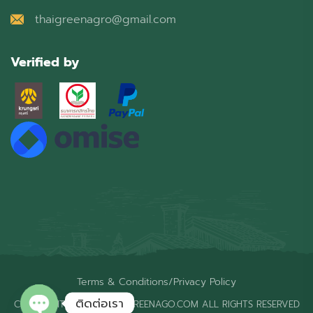
thaigreenagro@gmail.com
Verified by
Terms & Conditions
/
Privacy Policy
ติดต่อเรา
COPYRIGHT © 2026 THAIGREENAGO.COM ALL RIGHTS RESERVED