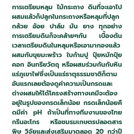
การเตรียมหลุม ไม้กระถาง ดินที่จะเอาไป
ผสมแล้วก็ปลูกในกระถางหรือหลุมที่ปลูก
กล้วย อ้อย ปาล์ม มัน ยาง ทุกอย่าง
การเตรียมดินก็จะคล้ายๆกัน เบื้องต้น
เวลาเตรียมดินในหลุมหรือเอามากองแล้ว
ผสมกับขุยมะพร้าว ใบก้ามปู ปุ๋ยหมักปุ๋ย
คอก อินทรียวัตถุ หรือผสมร่วมกันกับหิน
แร่ภูเขาไฟซึ่งเป็นแร่ธาตุธรรมชาติก็ตาม
อันแรกเลยต้องดูค่าความเป็นกรดและ
ด่างผสมให้ได้โครงสร้างทางเคมีจะต้อง
อยู่ในรูปของกรดเล็กน้อย กรดเล็กน้อยคื
ดมีค่า
pH
ถ้าเป็นที่ทางทีมงานของไทย
กรีนอะโกร หรือชมรมเกษตรปลอดสาร
พิษ วิจัยและส่งเสริมมาตลอด 20 กว่าปี