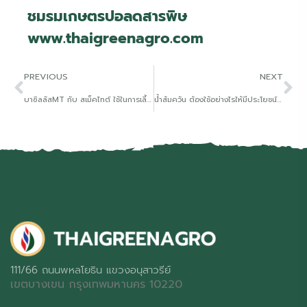
ชมรมเกษตรปอลดสารพิษ
www.thaigreenagro.com
PREVIOUS
NEXT
บาซิลลัสMT กับ สเม็คไทต์ ใช้ในการเลี้ยงสัตว์น้ำดีอย่างไร
น้ำส้มควัน ต้องใช้อย่างไรให้มีประโยชน์ตรงเป้าหมาย
111/66 ถนนพหลโยธิน แขวงอนุสาวรีย์
เขตบางเขน กรุงเทพมหานคร 10220