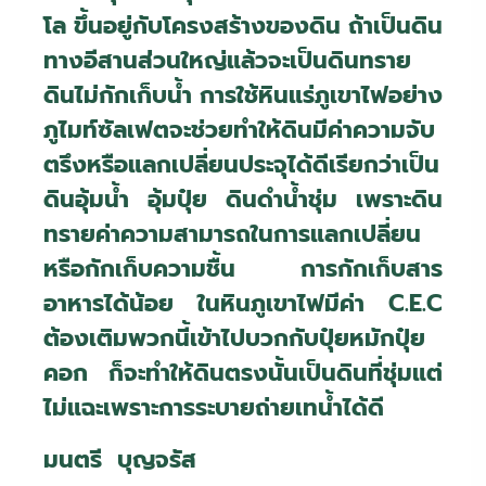
โล ขึ้นอยู่กับโครงสร้างของดิน ถ้าเป็นดิน
ทางอีสานส่วนใหญ่แล้วจะเป็นดินทราย
ดินไม่กักเก็บน้ำ การใช้หินแร่ภูเขาไฟอย่าง
ภูไมท์ซัลเฟตจะช่วยทำให้ดินมีค่าความจับ
ตรึงหรือแลกเปลี่ยนประจุได้ดีเรียกว่าเป็น
ดินอุ้มน้ำ อุ้มปุ๋ย ดินดำน้ำชุ่ม เพราะดิน
ทรายค่าความสามารถในการแลกเปลี่ยน
หรือกักเก็บความชื้น การกักเก็บสาร
อาหารได้น้อย ในหินภูเขาไฟมีค่า
C.E.C
ต้องเติมพวกนี้เข้าไปบวกกับปุ๋ยหมักปุ๋ย
คอก ก็จะทำให้ดินตรงนั้นเป็นดินที่ชุ่มแต่
ไม่แฉะเพราะการระบายถ่ายเทน้ำได้ดี
มนตรี บุญจรัส