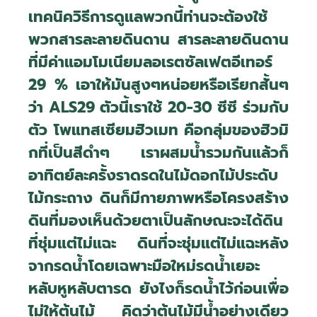
เทคนิควิธีการดูแลพวกนี้ท่านจะต้องใช้
พวกสารละลายดินดาน สารละลายดินดาน
ที่มีค่าแอมโมเนียมลอเรตซัลเฟตอีเทอร์
29
%
เอาให้มันสูงๆหน่อยหรือเรียกสั้นๆ
ว่า
ALS29
ตัวนี้เราใช้ 20-30 ซีซี ร่วมกับ
ตัว โพแทสเซียมฮิวเมท คือกลุ่มของฮิวมิ
กที่เป็นสีดำๆ เราผสมน้ำรวมกันแล้วก็
อาทิตย์ละครั้งราดรดในไม้ดอกไม้ประดับ
ไม้กระถาง ดินก็มีกายภาพหรือโครงสร้าง
ดินที่มองเห็นด้วยตาเป็นลักษณะจะได้ดิน
ที่ชุ่มแต่ไม่แฉะ ดินที่จะชุ่มแต่ไม่แฉะหลัง
จากรดน้ำโดยเฉพาะมือใหม่รดน้ำเยอะ
หลับหูหลับตารด ยังไงก็รดน้ำไว้ก่อนเพื่อ
ไม่ให้ต้นไม้ คิดว่าต้นไม้มีน้ำอย่างเดียว