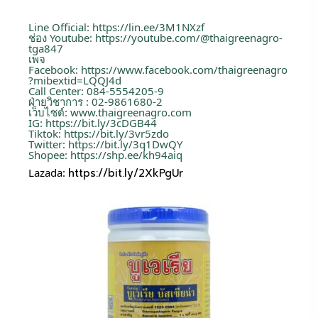
Line Official:
https://lin.ee/3M1NXzf
ช่อง Youtube:
https://youtube.com/@thaigreenagro-
tga847
เพจ
Facebook:
https://www.facebook.com/thaigreenagro
?mibextid=LQQJ4d
Call Center: 084-5554205-9
ฝ่ายวิชาการ : 02-9861680-2
เว็บไซต์:
www.thaigreenagro.com
IG:
https://bit.ly/3cDGB44
Tiktok:
https://bit.ly/3vr5zdo
Twitter:
https://bit.ly/3q1DwQY
Shopee:
https://shp.ee/kh94aiq
Lazada:
https://bit.ly/2XkPgUr