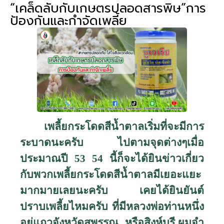
“เคล็ดลับกับเกษตรปลอดสารพิษ”การ
ป้องกันและกำจัดเพลี้ย
เพลี้ยกระโดดสีน้ำตาลเริ่มที่จะมีการ
ระบาดนะครับ ไปตามจุดต่างๆเมื่อ
ประมาณปี
53 54
นี้ก็จะได้ยินข่าวเกี่ยว
กับพวกเพลี้ยกระโดดสีน้ำตาลมีเยอะแยะ
มากมายเลยนะครับ เคยได้ยินยันต์
ปราบเพลี้ยไหมครับ ที่มีหลวงพ่อท่านหนึ่ง
อยู่แถวจังหวัดสุพรรณ หรือสิงห์บุรี ผมจำ